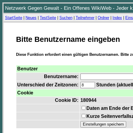
Netzwerk Gegen Gewalt - Ein Offenes WikiWeb - Jeder ka
StartSeite
|
Neues
|
TestSeite
|
Suchen
|
Teilnehmer
|
Ordner
|
Index
|
Eins
Bitte Benutzername eingeben
Diese Funktion erfordert einen gültigen Benutzernamen. Bitte 
Benutzer
Benutzername:
Unterschied der Zeitzonen:
Stunden (aktuell
Cookie
Cookie ID:
180944
Daten am Ende der 
Kurze Seitenverfalls