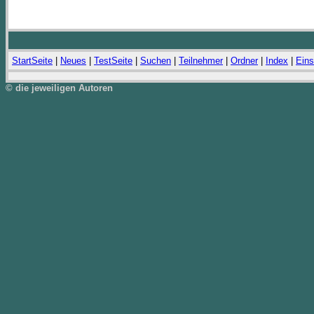
StartSeite
|
Neues
|
TestSeite
|
Suchen
|
Teilnehmer
|
Ordner
|
Index
|
Eins
© die jeweiligen Autoren