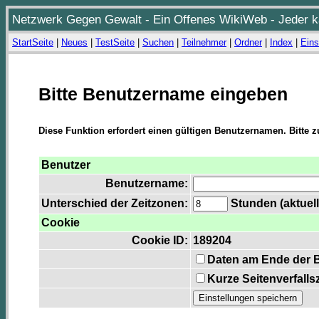
Netzwerk Gegen Gewalt - Ein Offenes WikiWeb - Jeder ka
StartSeite
|
Neues
|
TestSeite
|
Suchen
|
Teilnehmer
|
Ordner
|
Index
|
Eins
Bitte Benutzername eingeben
Diese Funktion erfordert einen gültigen Benutzernamen. Bitte 
Benutzer
Benutzername:
Unterschied der Zeitzonen:
Stunden (aktuell
Cookie
Cookie ID:
189204
Daten am Ende der 
Kurze Seitenverfalls