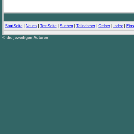
StartSeite
|
Neues
|
TestSeite
|
Suchen
|
Teilnehmer
|
Ordner
|
Index
|
Eins
© die jeweiligen Autoren