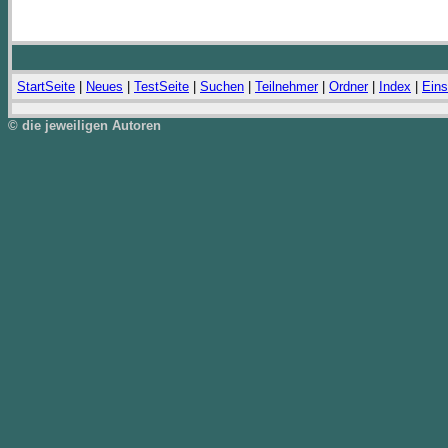
StartSeite
|
Neues
|
TestSeite
|
Suchen
|
Teilnehmer
|
Ordner
|
Index
|
Eins
© die jeweiligen Autoren