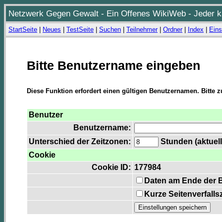
Netzwerk Gegen Gewalt - Ein Offenes WikiWeb - Jeder ka
StartSeite
|
Neues
|
TestSeite
|
Suchen
|
Teilnehmer
|
Ordner
|
Index
|
Eins
Bitte Benutzername eingeben
Diese Funktion erfordert einen gültigen Benutzernamen. Bitte 
Benutzer
Benutzername:
Unterschied der Zeitzonen:
Stunden (aktuell
Cookie
Cookie ID:
177984
Daten am Ende der 
Kurze Seitenverfalls