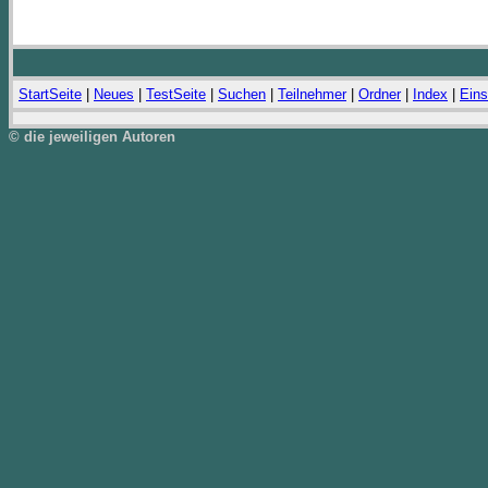
StartSeite
|
Neues
|
TestSeite
|
Suchen
|
Teilnehmer
|
Ordner
|
Index
|
Eins
© die jeweiligen Autoren