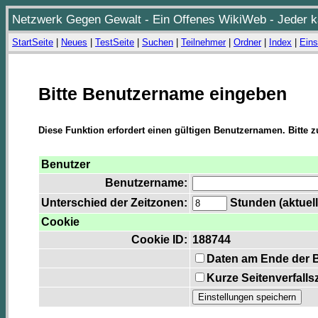
Netzwerk Gegen Gewalt - Ein Offenes WikiWeb - Jeder ka
StartSeite
|
Neues
|
TestSeite
|
Suchen
|
Teilnehmer
|
Ordner
|
Index
|
Eins
Bitte Benutzername eingeben
Diese Funktion erfordert einen gültigen Benutzernamen. Bitte 
Benutzer
Benutzername:
Unterschied der Zeitzonen:
Stunden (aktuell
Cookie
Cookie ID:
188744
Daten am Ende der 
Kurze Seitenverfalls