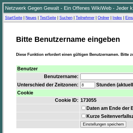
Netzwerk Gegen Gewalt - Ein Offenes WikiWeb - Jeder ka
StartSeite
|
Neues
|
TestSeite
|
Suchen
|
Teilnehmer
|
Ordner
|
Index
|
Eins
Bitte Benutzername eingeben
Diese Funktion erfordert einen gültigen Benutzernamen. Bitte 
Benutzer
Benutzername:
Unterschied der Zeitzonen:
Stunden (aktuell
Cookie
Cookie ID:
173055
Daten am Ende der 
Kurze Seitenverfalls