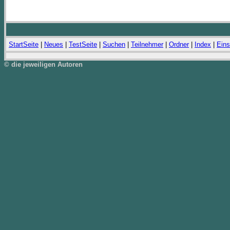
StartSeite
|
Neues
|
TestSeite
|
Suchen
|
Teilnehmer
|
Ordner
|
Index
|
Eins
© die jeweiligen Autoren