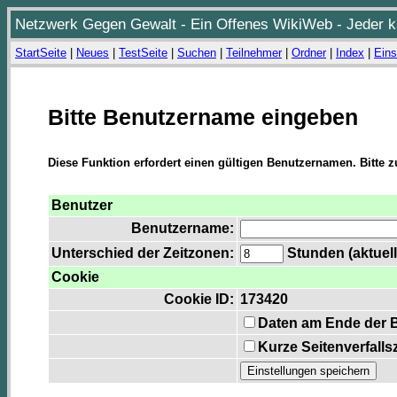
Netzwerk Gegen Gewalt - Ein Offenes WikiWeb - Jeder ka
StartSeite
|
Neues
|
TestSeite
|
Suchen
|
Teilnehmer
|
Ordner
|
Index
|
Eins
Bitte Benutzername eingeben
Diese Funktion erfordert einen gültigen Benutzernamen. Bitte 
Benutzer
Benutzername:
Unterschied der Zeitzonen:
Stunden (aktuell
Cookie
Cookie ID:
173420
Daten am Ende der 
Kurze Seitenverfalls