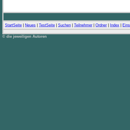
StartSeite
|
Neues
|
TestSeite
|
Suchen
|
Teilnehmer
|
Ordner
|
Index
|
Eins
© die jeweiligen Autoren