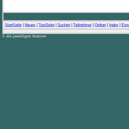
StartSeite
|
Neues
|
TestSeite
|
Suchen
|
Teilnehmer
|
Ordner
|
Index
|
Eins
© die jeweiligen Autoren