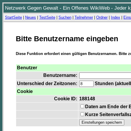
Netzwerk Gegen Gewalt - Ein Offenes WikiWeb - Jeder ka
StartSeite
|
Neues
|
TestSeite
|
Suchen
|
Teilnehmer
|
Ordner
|
Index
|
Eins
Bitte Benutzername eingeben
Diese Funktion erfordert einen gültigen Benutzernamen. Bitte 
Benutzer
Benutzername:
Unterschied der Zeitzonen:
Stunden (aktuell
Cookie
Cookie ID:
188148
Daten am Ende der 
Kurze Seitenverfalls