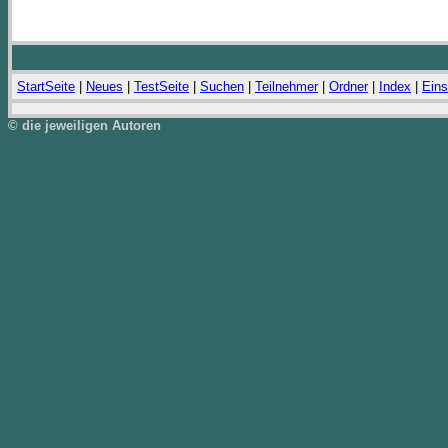
StartSeite
|
Neues
|
TestSeite
|
Suchen
|
Teilnehmer
|
Ordner
|
Index
|
Eins
© die jeweiligen Autoren