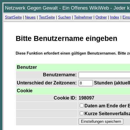
Netzwerk Gegen Gewalt - Ein Offenes WikiWeb - Jeder ka
StartSeite
|
Neues
|
TestSeite
|
Suchen
|
Teilnehmer
|
Ordner
|
Index
|
Eins
Bitte Benutzername eingeben
Diese Funktion erfordert einen gültigen Benutzernamen. Bitte 
Benutzer
Benutzername:
Unterschied der Zeitzonen:
Stunden (aktuell
Cookie
Cookie ID:
198097
Daten am Ende der 
Kurze Seitenverfalls