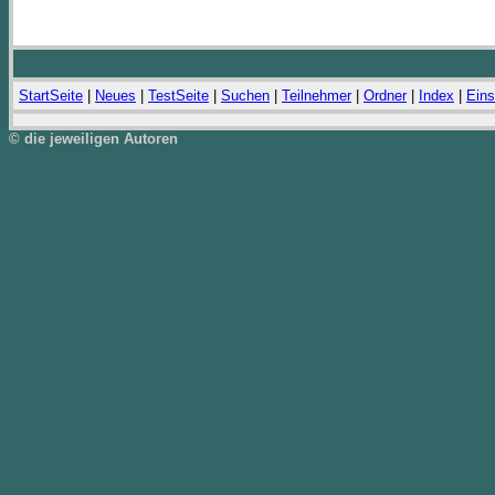
StartSeite
|
Neues
|
TestSeite
|
Suchen
|
Teilnehmer
|
Ordner
|
Index
|
Eins
© die jeweiligen Autoren