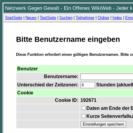
Netzwerk Gegen Gewalt - Ein Offenes WikiWeb - Jeder ka
StartSeite
|
Neues
|
TestSeite
|
Suchen
|
Teilnehmer
|
Ordner
|
Index
|
Eins
Bitte Benutzername eingeben
Diese Funktion erfordert einen gültigen Benutzernamen. Bitte 
Benutzer
Benutzername:
Unterschied der Zeitzonen:
Stunden (aktuell
Cookie
Cookie ID:
192671
Daten am Ende der 
Kurze Seitenverfalls