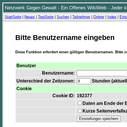
Netzwerk Gegen Gewalt - Ein Offenes WikiWeb - Jeder ka
StartSeite
|
Neues
|
TestSeite
|
Suchen
|
Teilnehmer
|
Ordner
|
Index
|
Eins
Bitte Benutzername eingeben
Diese Funktion erfordert einen gültigen Benutzernamen. Bitte 
Benutzer
Benutzername:
Unterschied der Zeitzonen:
Stunden (aktuell
Cookie
Cookie ID:
192377
Daten am Ende der 
Kurze Seitenverfalls