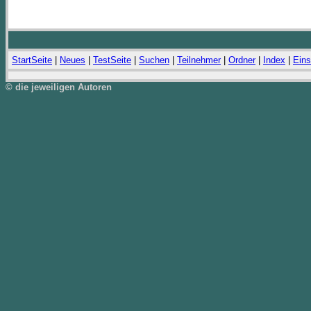
StartSeite
|
Neues
|
TestSeite
|
Suchen
|
Teilnehmer
|
Ordner
|
Index
|
Eins
© die jeweiligen Autoren