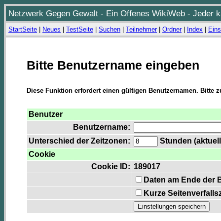
Netzwerk Gegen Gewalt - Ein Offenes WikiWeb - Jeder ka
StartSeite
|
Neues
|
TestSeite
|
Suchen
|
Teilnehmer
|
Ordner
|
Index
|
Eins
Bitte Benutzername eingeben
Diese Funktion erfordert einen gültigen Benutzernamen. Bitte 
Benutzer
Benutzername:
Unterschied der Zeitzonen:
Stunden (aktuell
Cookie
Cookie ID:
189017
Daten am Ende der 
Kurze Seitenverfalls