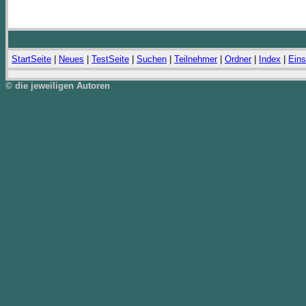
StartSeite
|
Neues
|
TestSeite
|
Suchen
|
Teilnehmer
|
Ordner
|
Index
|
Eins
© die jeweiligen Autoren