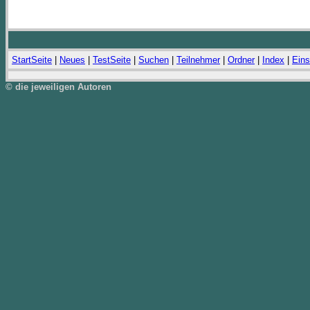
StartSeite
|
Neues
|
TestSeite
|
Suchen
|
Teilnehmer
|
Ordner
|
Index
|
Eins
© die jeweiligen Autoren