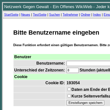
Netzwerk Gegen Gewalt - Ein Offenes WikiWeb - Jeder ka
StartSeite
|
Neues
|
TestSeite
|
Suchen
|
Teilnehmer
|
Ordner
|
Index
|
Eins
Bitte Benutzername eingeben
Diese Funktion erfordert einen gültigen Benutzernamen. Bitte 
Benutzer
Benutzername:
Unterschied der Zeitzonen:
Stunden (aktuell
Cookie
Cookie ID:
193054
Daten am Ende der 
Kurze Seitenverfalls