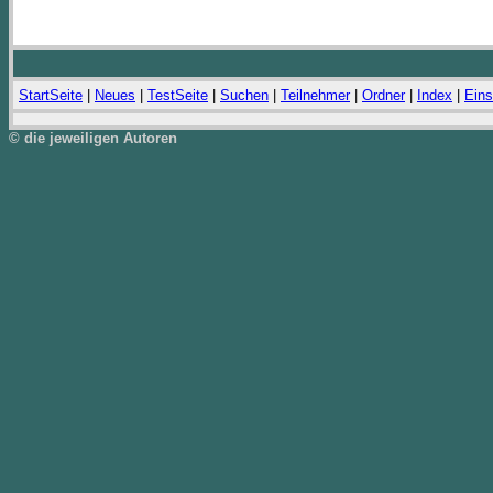
StartSeite
|
Neues
|
TestSeite
|
Suchen
|
Teilnehmer
|
Ordner
|
Index
|
Eins
© die jeweiligen Autoren