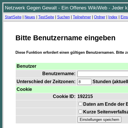
Netzwerk Gegen Gewalt - Ein Offenes WikiWeb - Jeder ka
StartSeite
|
Neues
|
TestSeite
|
Suchen
|
Teilnehmer
|
Ordner
|
Index
|
Eins
Bitte Benutzername eingeben
Diese Funktion erfordert einen gültigen Benutzernamen. Bitte 
Benutzer
Benutzername:
Unterschied der Zeitzonen:
Stunden (aktuell
Cookie
Cookie ID:
192215
Daten am Ende der 
Kurze Seitenverfalls