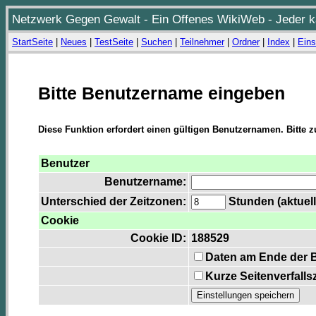
Netzwerk Gegen Gewalt - Ein Offenes WikiWeb - Jeder ka
StartSeite
|
Neues
|
TestSeite
|
Suchen
|
Teilnehmer
|
Ordner
|
Index
|
Eins
Bitte Benutzername eingeben
Diese Funktion erfordert einen gültigen Benutzernamen. Bitte 
Benutzer
Benutzername:
Unterschied der Zeitzonen:
Stunden (aktuell
Cookie
Cookie ID:
188529
Daten am Ende der 
Kurze Seitenverfalls