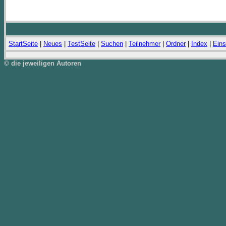
StartSeite
|
Neues
|
TestSeite
|
Suchen
|
Teilnehmer
|
Ordner
|
Index
|
Eins
© die jeweiligen Autoren