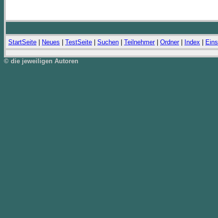
StartSeite
|
Neues
|
TestSeite
|
Suchen
|
Teilnehmer
|
Ordner
|
Index
|
Eins
© die jeweiligen Autoren