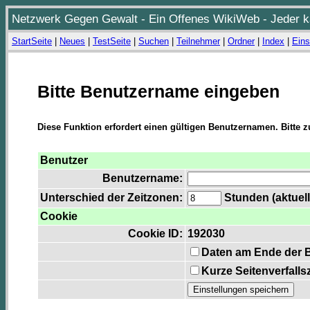
Netzwerk Gegen Gewalt - Ein Offenes WikiWeb - Jeder ka
StartSeite
|
Neues
|
TestSeite
|
Suchen
|
Teilnehmer
|
Ordner
|
Index
|
Eins
Bitte Benutzername eingeben
Diese Funktion erfordert einen gültigen Benutzernamen. Bitte 
Benutzer
Benutzername:
Unterschied der Zeitzonen:
Stunden (aktuell
Cookie
Cookie ID:
192030
Daten am Ende der 
Kurze Seitenverfalls