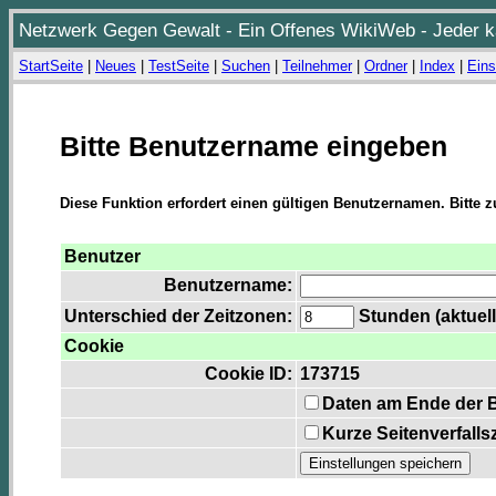
Netzwerk Gegen Gewalt - Ein Offenes WikiWeb - Jeder ka
StartSeite
|
Neues
|
TestSeite
|
Suchen
|
Teilnehmer
|
Ordner
|
Index
|
Eins
Bitte Benutzername eingeben
Diese Funktion erfordert einen gültigen Benutzernamen. Bitte 
Benutzer
Benutzername:
Unterschied der Zeitzonen:
Stunden (aktuell
Cookie
Cookie ID:
173715
Daten am Ende der 
Kurze Seitenverfalls