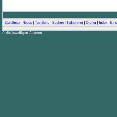
StartSeite
|
Neues
|
TestSeite
|
Suchen
|
Teilnehmer
|
Ordner
|
Index
|
Eins
© die jeweiligen Autoren