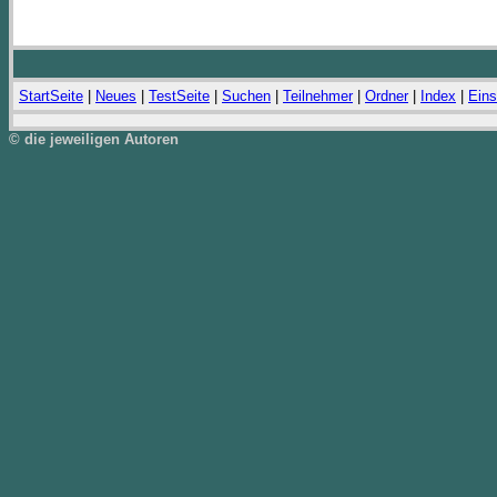
StartSeite
|
Neues
|
TestSeite
|
Suchen
|
Teilnehmer
|
Ordner
|
Index
|
Eins
© die jeweiligen Autoren