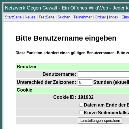
Netzwerk Gegen Gewalt - Ein Offenes WikiWeb - Jeder ka
StartSeite
|
Neues
|
TestSeite
|
Suchen
|
Teilnehmer
|
Ordner
|
Index
|
Eins
Bitte Benutzername eingeben
Diese Funktion erfordert einen gültigen Benutzernamen. Bitte 
Benutzer
Benutzername:
Unterschied der Zeitzonen:
Stunden (aktuell
Cookie
Cookie ID:
191932
Daten am Ende der 
Kurze Seitenverfalls