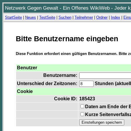
Netzwerk Gegen Gewalt - Ein Offenes WikiWeb - Jeder ka
StartSeite
|
Neues
|
TestSeite
|
Suchen
|
Teilnehmer
|
Ordner
|
Index
|
Eins
Bitte Benutzername eingeben
Diese Funktion erfordert einen gültigen Benutzernamen. Bitte 
Benutzer
Benutzername:
Unterschied der Zeitzonen:
Stunden (aktuell
Cookie
Cookie ID:
185423
Daten am Ende der 
Kurze Seitenverfalls