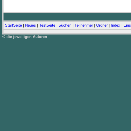
StartSeite
|
Neues
|
TestSeite
|
Suchen
|
Teilnehmer
|
Ordner
|
Index
|
Eins
© die jeweiligen Autoren