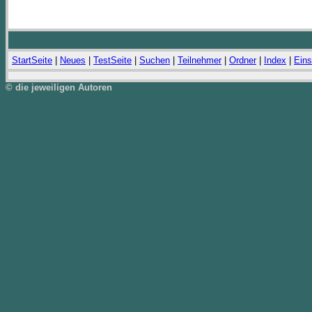
StartSeite
|
Neues
|
TestSeite
|
Suchen
|
Teilnehmer
|
Ordner
|
Index
|
Eins
© die jeweiligen Autoren