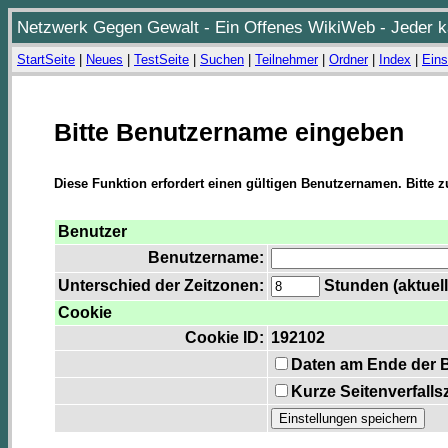
Netzwerk Gegen Gewalt - Ein Offenes WikiWeb - Jeder ka
StartSeite
|
Neues
|
TestSeite
|
Suchen
|
Teilnehmer
|
Ordner
|
Index
|
Eins
Bitte Benutzername eingeben
Diese Funktion erfordert einen gültigen Benutzernamen. Bitte 
Benutzer
Benutzername:
Unterschied der Zeitzonen:
Stunden (aktuell
Cookie
Cookie ID:
192102
Daten am Ende der 
Kurze Seitenverfalls