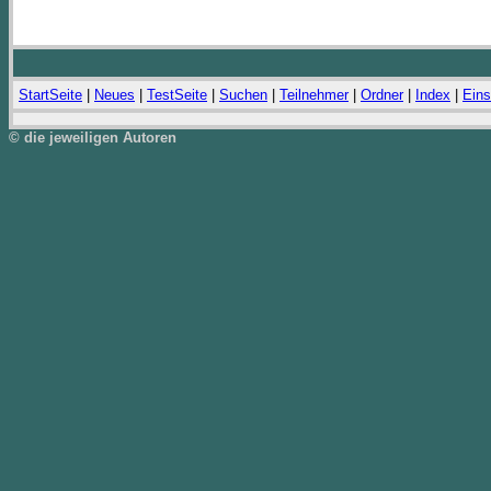
StartSeite
|
Neues
|
TestSeite
|
Suchen
|
Teilnehmer
|
Ordner
|
Index
|
Eins
© die jeweiligen Autoren