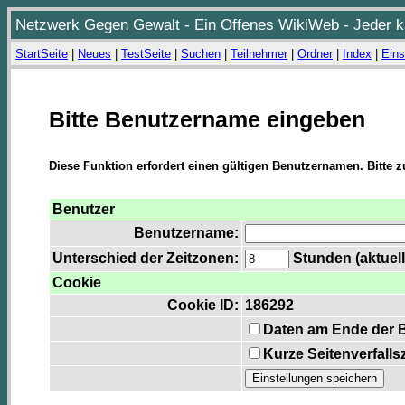
Netzwerk Gegen Gewalt - Ein Offenes WikiWeb - Jeder ka
StartSeite
|
Neues
|
TestSeite
|
Suchen
|
Teilnehmer
|
Ordner
|
Index
|
Eins
Bitte Benutzername eingeben
Diese Funktion erfordert einen gültigen Benutzernamen. Bitte 
Benutzer
Benutzername:
Unterschied der Zeitzonen:
Stunden (aktuell
Cookie
Cookie ID:
186292
Daten am Ende der 
Kurze Seitenverfalls