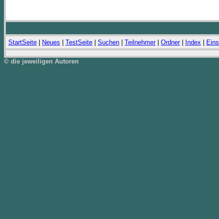
StartSeite
|
Neues
|
TestSeite
|
Suchen
|
Teilnehmer
|
Ordner
|
Index
|
Eins
© die jeweiligen Autoren