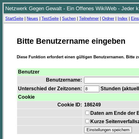
Netzwerk Gegen Gewalt - Ein Offenes WikiWeb - Jeder ka
StartSeite
|
Neues
|
TestSeite
|
Suchen
|
Teilnehmer
|
Ordner
|
Index
|
Eins
Bitte Benutzername eingeben
Diese Funktion erfordert einen gültigen Benutzernamen. Bitte 
Benutzer
Benutzername:
Unterschied der Zeitzonen:
Stunden (aktuell
Cookie
Cookie ID:
186249
Daten am Ende der 
Kurze Seitenverfalls