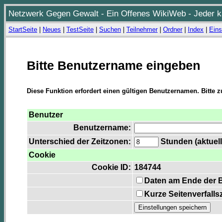
Netzwerk Gegen Gewalt - Ein Offenes WikiWeb - Jeder ka
StartSeite
|
Neues
|
TestSeite
|
Suchen
|
Teilnehmer
|
Ordner
|
Index
|
Eins
Bitte Benutzername eingeben
Diese Funktion erfordert einen gültigen Benutzernamen. Bitte 
Benutzer
Benutzername:
Unterschied der Zeitzonen:
Stunden (aktuell
Cookie
Cookie ID:
184744
Daten am Ende der 
Kurze Seitenverfalls