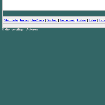
StartSeite
|
Neues
|
TestSeite
|
Suchen
|
Teilnehmer
|
Ordner
|
Index
|
Eins
© die jeweiligen Autoren