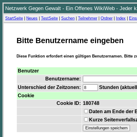
Netzwerk Gegen Gewalt - Ein Offenes WikiWeb - Jeder ka
StartSeite
|
Neues
|
TestSeite
|
Suchen
|
Teilnehmer
|
Ordner
|
Index
|
Eins
Bitte Benutzername eingeben
Diese Funktion erfordert einen gültigen Benutzernamen. Bitte 
Benutzer
Benutzername:
Unterschied der Zeitzonen:
Stunden (aktuell
Cookie
Cookie ID:
180748
Daten am Ende der 
Kurze Seitenverfalls