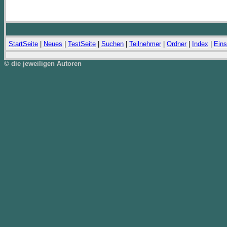
StartSeite
|
Neues
|
TestSeite
|
Suchen
|
Teilnehmer
|
Ordner
|
Index
|
Eins
© die jeweiligen Autoren