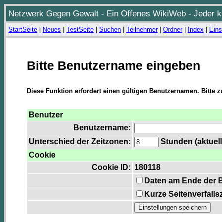
Netzwerk Gegen Gewalt - Ein Offenes WikiWeb - Jeder ka
StartSeite
|
Neues
|
TestSeite
|
Suchen
|
Teilnehmer
|
Ordner
|
Index
|
Eins
Bitte Benutzername eingeben
Diese Funktion erfordert einen gültigen Benutzernamen. Bitte 
Benutzer
Benutzername:
Unterschied der Zeitzonen:
Stunden (aktuell
Cookie
Cookie ID:
180118
Daten am Ende der 
Kurze Seitenverfalls