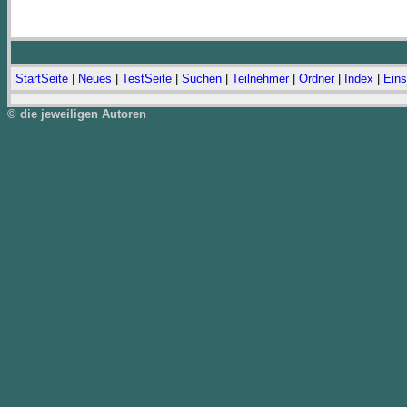
StartSeite
|
Neues
|
TestSeite
|
Suchen
|
Teilnehmer
|
Ordner
|
Index
|
Eins
© die jeweiligen Autoren