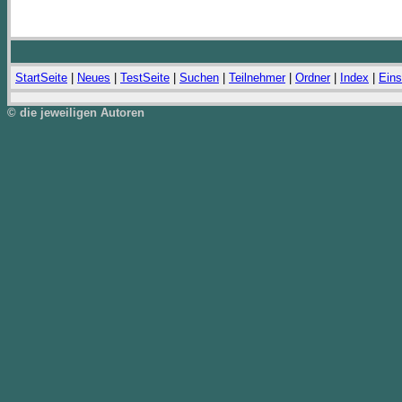
StartSeite
|
Neues
|
TestSeite
|
Suchen
|
Teilnehmer
|
Ordner
|
Index
|
Eins
© die jeweiligen Autoren