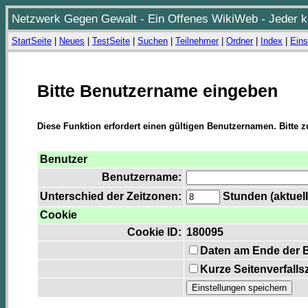
Netzwerk Gegen Gewalt - Ein Offenes WikiWeb - Jeder ka
StartSeite
|
Neues
|
TestSeite
|
Suchen
|
Teilnehmer
|
Ordner
|
Index
|
Eins
Bitte Benutzername eingeben
Diese Funktion erfordert einen gültigen Benutzernamen. Bitte 
Benutzer
Benutzername:
Unterschied der Zeitzonen:
Stunden (aktuell
Cookie
Cookie ID:
180095
Daten am Ende der 
Kurze Seitenverfalls