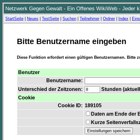
Netzwerk Gegen Gewalt - Ein Offenes WikiWeb - Jeder ka
StartSeite
|
Neues
|
TestSeite
|
Suchen
|
Teilnehmer
|
Ordner
|
Index
|
Eins
Bitte Benutzername eingeben
Diese Funktion erfordert einen gültigen Benutzernamen. Bitte 
Benutzer
Benutzername:
Unterschied der Zeitzonen:
Stunden (aktuell
Cookie
Cookie ID:
189105
Daten am Ende der 
Kurze Seitenverfalls