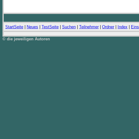
StartSeite
|
Neues
|
TestSeite
|
Suchen
|
Teilnehmer
|
Ordner
|
Index
|
Eins
© die jeweiligen Autoren