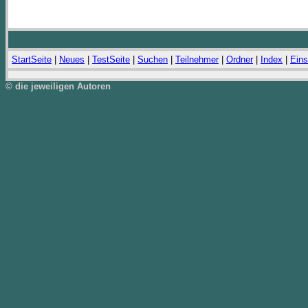
StartSeite
|
Neues
|
TestSeite
|
Suchen
|
Teilnehmer
|
Ordner
|
Index
|
Eins
© die jeweiligen Autoren