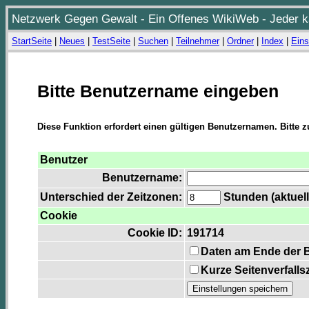
Netzwerk Gegen Gewalt - Ein Offenes WikiWeb - Jeder ka
StartSeite
|
Neues
|
TestSeite
|
Suchen
|
Teilnehmer
|
Ordner
|
Index
|
Eins
Bitte Benutzername eingeben
Diese Funktion erfordert einen gültigen Benutzernamen. Bitte 
Benutzer
Benutzername:
Unterschied der Zeitzonen:
Stunden (aktuell
Cookie
Cookie ID:
191714
Daten am Ende der 
Kurze Seitenverfalls