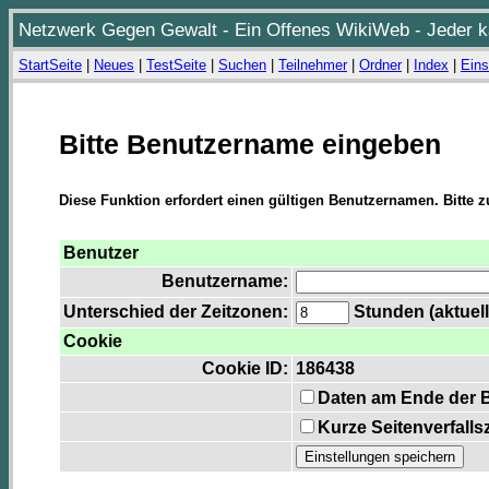
Netzwerk Gegen Gewalt - Ein Offenes WikiWeb - Jeder ka
StartSeite
|
Neues
|
TestSeite
|
Suchen
|
Teilnehmer
|
Ordner
|
Index
|
Eins
Bitte Benutzername eingeben
Diese Funktion erfordert einen gültigen Benutzernamen. Bitte 
Benutzer
Benutzername:
Unterschied der Zeitzonen:
Stunden (aktuell
Cookie
Cookie ID:
186438
Daten am Ende der 
Kurze Seitenverfalls