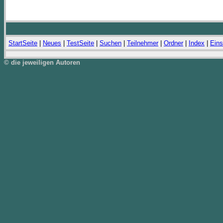
StartSeite
|
Neues
|
TestSeite
|
Suchen
|
Teilnehmer
|
Ordner
|
Index
|
Eins
© die jeweiligen Autoren