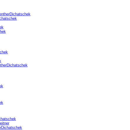
ntherDichatschek
chatschek
ek
chek
schek
k
therDichatschek
ek
ek
chatschek
eitner
rDichatschek