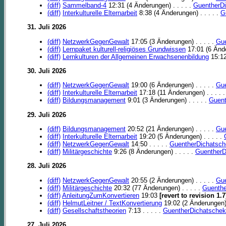
(diff)
Sammelband-4
12:31 (4 Änderungen) . . . . .
GuentherD
(diff)
Interkulturelle Elternarbeit
8:38 (4 Änderungen) . . . . .
G
31. Juli 2026
(diff)
NetzwerkGegenGewalt
17:05 (3 Änderungen) . . . . .
Gue
(diff)
Lernpaket kulturell-religiöses Grundwissen
17:01 (6 Ände
(diff)
Lernkulturen der Allgemeinen Erwachsenenbildung
15:12
30. Juli 2026
(diff)
NetzwerkGegenGewalt
19:00 (6 Änderungen) . . . . .
Gue
(diff)
Interkulturelle Elternarbeit
17:18 (11 Änderungen) . . . . 
(diff)
Bildungsmanagement
9:01 (3 Änderungen) . . . . .
Guent
29. Juli 2026
(diff)
Bildungsmanagement
20:52 (21 Änderungen) . . . . .
Gue
(diff)
Interkulturelle Elternarbeit
19:20 (5 Änderungen) . . . . .
(diff)
NetzwerkGegenGewalt
14:50 . . . . .
GuentherDichatsch
(diff)
Militärgeschichte
9:26 (8 Änderungen) . . . . .
GuentherD
28. Juli 2026
(diff)
NetzwerkGegenGewalt
20:55 (2 Änderungen) . . . . .
Gue
(diff)
Militärgeschichte
20:32 (77 Änderungen) . . . . .
Guenthe
(diff)
AnleitungZumKonvertieren
19:03
[revert to revision 1.7
(diff)
HelmutLeitner / TextKonvertierung
19:02 (2 Änderungen) .
(diff)
Gesellschaftstheorien
7:13 . . . . .
GuentherDichatschek
27. Juli 2026