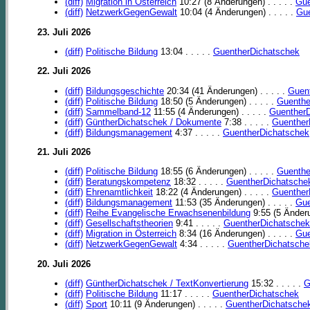
(diff)
Migration in Österreich
10:27 (8 Änderungen) . . . . .
Gue
(diff)
NetzwerkGegenGewalt
10:04 (4 Änderungen) . . . . .
Gue
23. Juli 2026
(diff)
Politische Bildung
13:04 . . . . .
GuentherDichatschek
22. Juli 2026
(diff)
Bildungsgeschichte
20:34 (41 Änderungen) . . . . .
Guen
(diff)
Politische Bildung
18:50 (5 Änderungen) . . . . .
Guenthe
(diff)
Sammelband-12
11:55 (4 Änderungen) . . . . .
Guenther
(diff)
GüntherDichatschek / Dokumente
7:38 . . . . .
Guenther
(diff)
Bildungsmanagement
4:37 . . . . .
GuentherDichatschek
21. Juli 2026
(diff)
Politische Bildung
18:55 (6 Änderungen) . . . . .
Guenthe
(diff)
Beratungskompetenz
18:32 . . . . .
GuentherDichatsche
(diff)
Ehrenamtlichkeit
18:22 (4 Änderungen) . . . . .
Guenther
(diff)
Bildungsmanagement
11:53 (35 Änderungen) . . . . .
Gue
(diff)
Reihe Evangelische Erwachsenenbildung
9:55 (5 Änderun
(diff)
Gesellschaftstheorien
9:41 . . . . .
GuentherDichatschek
(diff)
Migration in Österreich
8:34 (16 Änderungen) . . . . .
Gue
(diff)
NetzwerkGegenGewalt
4:34 . . . . .
GuentherDichatsche
20. Juli 2026
(diff)
GüntherDichatschek / TextKonvertierung
15:32 . . . . .
G
(diff)
Politische Bildung
11:17 . . . . .
GuentherDichatschek
(diff)
Sport
10:11 (9 Änderungen) . . . . .
GuentherDichatsche