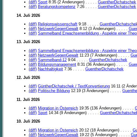
(diff)
Sport
8:35 (2 Änderungen) . . . . .
GuentherDichatschek
(diff)
Beratungskompetenz
7:26 . . . . .
GuentherDichatschek
14. Juli 2026
(diff)
Religionswissenschaft
9:18 . . . . .
GuentherDichatsche
(diff)
NetzwerkGegenGewalt
8:12 (3 Änderungen) . . . . .
Guen
(diff)
Sammelband Erwachsenenbildung - Aspekte einer Theor
13. Juli 2026
(diff)
Sammelband Erwachsenenbildung - Aspekte einer Theor
(diff)
NetzwerkGegenGewalt
11:23 (7 Änderungen) . . . . .
Gue
(diff)
Sammelband-12
9:04 . . . . .
GuentherDichatschek
(diff)
Bildungsmanagement
8:31 (36 Änderungen) . . . . .
Guen
(diff)
Nachhaltigkeit
7:36 . . . . .
GuentherDichatschek
12. Juli 2026
(diff)
GüntherDichatschek / TextKonvertierung
16:11 (2 Änderu
(diff)
Politische Bildung
12:19 (3 Änderungen) . . . . .
Guenthe
11. Juli 2026
(diff)
Migration in Österreich
19:35 (136 Änderungen) . . . . .
G
(diff)
Sport
14:34 (9 Änderungen) . . . . .
GuentherDichatsche
10. Juli 2026
(diff)
Migration in Österreich
20:12 (18 Änderungen) . . . . .
Gu
(diff)
NetzwerkGegenGewalt
19:22 (5 Änderungen) . . . . .
Gue