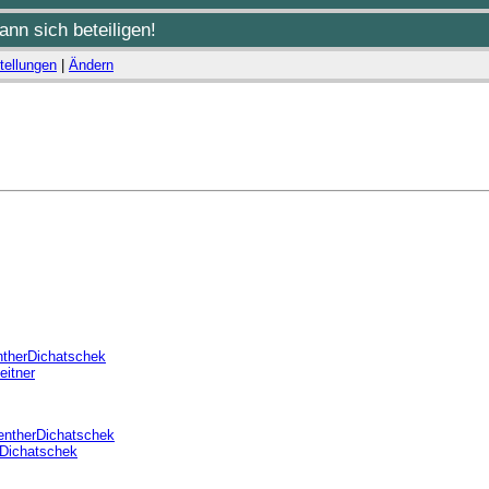
nn sich beteiligen!
tellungen
|
Ändern
therDichatschek
eitner
ntherDichatschek
Dichatschek