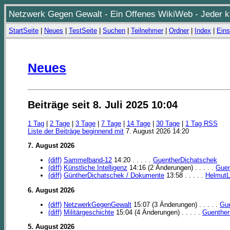
Netzwerk Gegen Gewalt - Ein Offenes WikiWeb - Jeder ka
StartSeite
|
Neues
|
TestSeite
|
Suchen
|
Teilnehmer
|
Ordner
|
Index
|
Eins
Neues
Beiträge seit 8. Juli 2025 10:04
1 Tag
|
2 Tage
|
3 Tage
|
7 Tage
|
14 Tage
|
30 Tage
|
1 Tag RSS
Liste der Beiträge beginnend mit
7. August 2026 14:20
7. August 2026
(diff)
Sammelband-12
14:20 . . . . .
GuentherDichatschek
(diff)
Künstliche Intelligenz
14:16 (2 Änderungen) . . . . .
Guen
(diff)
GüntherDichatschek / Dokumente
13:58 . . . . .
HelmutL
6. August 2026
(diff)
NetzwerkGegenGewalt
15:07 (3 Änderungen) . . . . .
Gue
(diff)
Militärgeschichte
15:04 (4 Änderungen) . . . . .
Guenther
5. August 2026