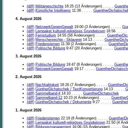
(diff)
Militärgeschichte
18:25 (13 Änderungen) . . . . .
Guenthe
(diff)
Künstliche Intelligenz
11:38 . . . . .
GuentherDichatsche
4. August 2026
(diff)
NetzwerkGegenGewalt
19:00 (3 Änderungen) . . . . .
Gue
(diff)
Lernpaket kulturell-religiöses Grundwissen
18:56 . . . . .
(diff)
Fernstudium
14:55 (58 Änderungen) . . . . .
GuentherDic
(diff)
Menschenrechte - Sklaverei
14:13 . . . . .
GuentherDich
(diff)
Friedenslernen
11:39 (2 Änderungen) . . . . .
GuentherDi
(diff)
Politische Bildung
9:47 (20 Änderungen) . . . . .
Guenthe
3. August 2026
(diff)
Politische Bildung
19:47 (8 Änderungen) . . . . .
Guenthe
(diff)
NetzwerkGegenGewalt
19:17 . . . . .
GuentherDichatsch
2. August 2026
(diff)
Nachhaltigkeit
18:26 (7 Änderungen) . . . . .
GuentherDi
(diff)
GüntherDichatschek / TextKonvertierung
14:13 . . . . .
G
(diff)
Sammelband-4
14:10 . . . . .
GuentherDichatschek
(diff)
Sammelband-12
10:23 (4 Änderungen) . . . . .
Guenther
(diff)
GüntherDichatschek / Dokumente
9:27 . . . . .
Guenther
1. August 2026
(diff)
Friedenslernen
22:19 (8 Änderungen) . . . . .
GuentherDi
(diff)
Lernpaket kulturell-religiöses Grundwissen
21:50 (4 Ände
(diff)
Bildungsmanagement
16:06 (15 Änderungen) . . . . .
Gue