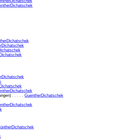
ntherDichatschek
ntherDichatschek
therDichatschek
rDichatschek
Dichatschek
Dichatschek
rDichatschek
k
Dichatschek
ntherDichatschek
gen) . . . . .
GuentherDichatschek
ntherDichatschek
k
üntherDichatschek
k