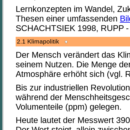
Lernkonzepten im Wandel, Zuk
Thesen einer umfassenden
Bi
SCHACHTSIEK 1998, RUPP - 
2.1 Klimapolitik
Der Mensch verändert das Klim
seinem Nutzen. Die Menge der
Atmosphäre erhöht sich (vgl.
Bis zur industriellen Revolutio
während der Menschheitsgeschi
Volumenteile (ppm) gelegen.
Heute lautet der Messwert 390
Der Wert steigt, allein zwische