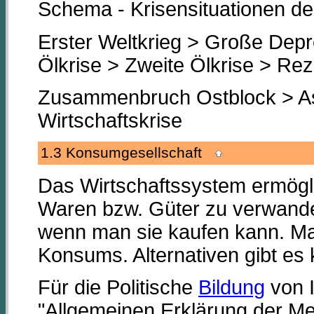
Schema - Krisensituationen de
Erster Weltkrieg > Große Depr
Ölkrise > Zweite Ölkrise > Re
Zusammenbruch Ostblock > As
Wirtschaftskrise
1.3 Konsumgesellschaft
Das Wirtschaftssystem ermögli
Waren bzw. Güter zu verwande
wenn man sie kaufen kann. Ma
Konsums. Alternativen gibt es 
Für die Politische
Bildung
von I
"Allgemeinen Erklärung der Me