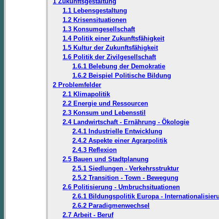
1 Zukunftsgestaltung
1.1 Lebensgestaltung
1.2 Krisensituationen
1.3 Konsumgesellschaft
1.4 Politik einer Zukunftsfähigkeit
1.5 Kultur der Zukunftsfähigkeit
1.6 Politik der Zivilgesellschaft
1.6.1 Belebung der Demokratie
1.6.2 Beispiel Politische Bildung
2 Problemfelder
2.1 Klimapolitik
2.2 Energie und Ressourcen
2.3 Konsum und Lebensstil
2.4 Landwirtschaft - Ernährung - Ökologie
2.4.1 Industrielle Entwicklung
2.4.2 Aspekte einer Agrarpolitik
2.4.3 Reflexion
2.5 Bauen und Stadtplanung
2.5.1 Siedlungen - Verkehrsstruktur
2.5.2 Transition - Town - Bewegung
2.6 Politisierung - Umbruchsituationen
2.6.1 Bildungspolitik Europa - Internationalisier
2.6.2 Paradigmenwechsel
2.7 Arbeit - Beruf