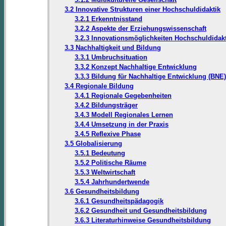
3.2 Innovative Strukturen einer Hochschuldidaktik
3.2.1 Erkenntnisstand
3.2.2 Aspekte der Erziehungswissenschaft
3.2.3 Innovationsmöglichkeiten Hochschuldidakt
3.3 Nachhaltigkeit und Bildung
3.3.1 Umbruchsituation
3.3.2 Konzept Nachhaltige Entwicklung
3.3.3 Bildung für Nachhaltige Entwicklung (BNE)
3.4 Regionale Bildung
3.4.1 Regionale Gegebenheiten
3.4.2 Bildungsträger
3.4.3 Modell Regionales Lernen
3.4.4 Umsetzung in der Praxis
3.4.5 Reflexive Phase
3.5 Globalisierung
3.5.1 Bedeutung
3.5.2 Politische Räume
3.5.3 Weltwirtschaft
3.5.4 Jahrhundertwende
3.6 Gesundheitsbildung
3.6.1 Gesundheitspädagogik
3.6.2 Gesundheit und Gesundheitsbildung
3.6.3 Literaturhinweise Gesundheitsbildung