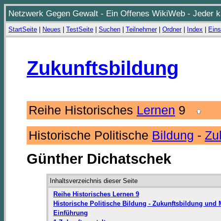
Netzwerk Gegen Gewalt - Ein Offenes WikiWeb - Jeder ka
StartSeite
|
Neues
|
TestSeite
|
Suchen
|
Teilnehmer
|
Ordner
|
Index
|
Eins
Zukunftsbildung
Reihe Historisches
Lernen
9
Historische Politische
Bildung
-
Zu
Günther Dichatschek
Inhaltsverzeichnis dieser Seite
Reihe Historisches Lernen 9
Historische Politische Bildung - Zukunftsbildung und
Einführung