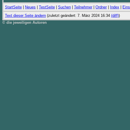
StartSeite
|
Neues
|
TestSeite
|
Suchen
|
Teilnehmer
|
Ordner
|
Index
|
Eins
Text dieser Seite ändern
(zuletzt geändert: 7. März 2024 16:34
(diff)
)
© die jeweiligen Autoren