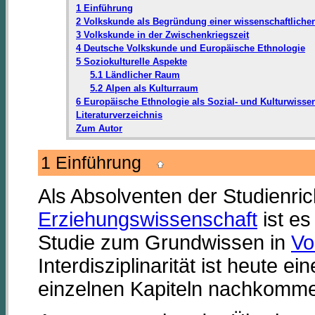
1 Einführung
2 Volkskunde als Begründung einer wissenschaftlichen
3 Volkskunde in der Zwischenkriegszeit
4 Deutsche Volkskunde und Europäische Ethnologie
5 Soziokulturelle Aspekte
5.1 Ländlicher Raum
5.2 Alpen als Kulturraum
6 Europäische Ethnologie als Sozial- und Kulturwisse
Literaturverzeichnis
Zum Autor
1 Einführung
Als Absolventen der Studienr
Erziehungswissenschaft
ist es
Studie zum Grundwissen in
Vo
Interdisziplinarität ist heute e
einzelnen Kapiteln nachkomm