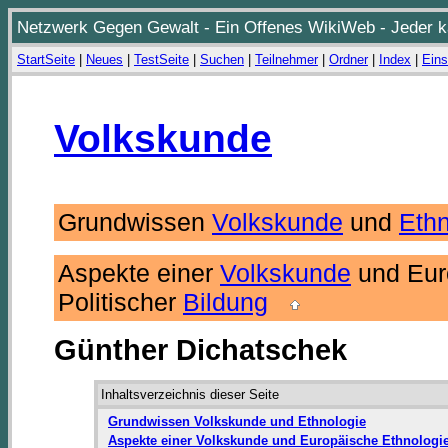
Netzwerk Gegen Gewalt - Ein Offenes WikiWeb - Jeder ka
StartSeite
|
Neues
|
TestSeite
|
Suchen
|
Teilnehmer
|
Ordner
|
Index
|
Eins
Volkskunde
Grundwissen
Volkskunde
und
Ethn
Aspekte einer
Volkskunde
und Eur
Politischer
Bildung
Günther Dichatschek
Inhaltsverzeichnis dieser Seite
Grundwissen Volkskunde und Ethnologie
Aspekte einer Volkskunde und Europäische Ethnologie