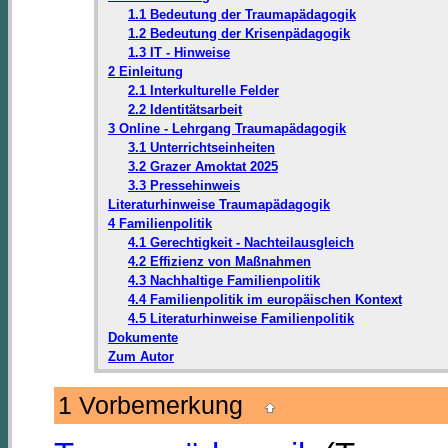
1.1 Bedeutung der Traumapädagogik
1.2 Bedeutung der Krisenpädagogik
1.3 IT - Hinweise
2 Einleitung
2.1 Interkulturelle Felder
2.2 Identitätsarbeit
3 Online - Lehrgang Traumapädagogik
3.1 Unterrichtseinheiten
3.2 Grazer Amoktat 2025
3.3 Pressehinweis
Literaturhinweise Traumapädagogik
4 Familienpolitik
4.1 Gerechtigkeit - Nachteilausgleich
4.2 Effizienz von Maßnahmen
4.3 Nachhaltige Familienpolitik
4.4 Familienpolitik im europäischen Kontext
4.5 Literaturhinweise Familienpolitik
Dokumente
Zum Autor
1 Vorbemerkung