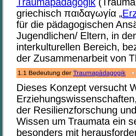
Traumapädagogik
(Trauma 
griechisch παιδαγωγία „
Er
für die pädagogischen Ansä
Jugendlichen/ Eltern, in de
interkulturellen Bereich, b
der Zusammenarbeit von T
1.1 Bedeutung der
Traumapädagogik
Dieses Konzept versucht W
Erziehungswissenschaften,
der Resilienzforschung un
Wissen um Traumata ein seh
besonders mit herausforde