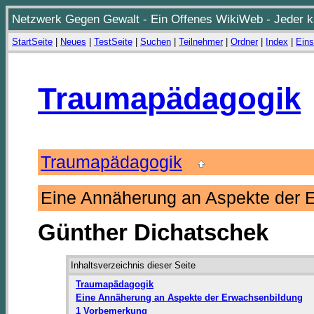
Netzwerk Gegen Gewalt - Ein Offenes WikiWeb - Jeder ka
StartSeite
|
Neues
|
TestSeite
|
Suchen
|
Teilnehmer
|
Ordner
|
Index
|
Eins
Traumapädagogik
Traumapädagogik
Eine Annäherung an Aspekte der
Günther Dichatschek
Inhaltsverzeichnis dieser Seite
Traumapädagogik
Eine Annäherung an Aspekte der Erwachsenbildung
1 Vorbemerkung