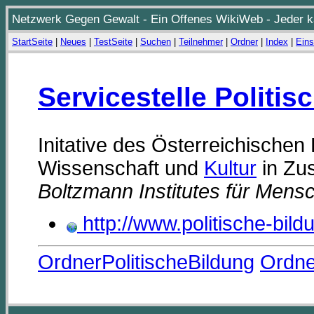
Netzwerk Gegen Gewalt - Ein Offenes WikiWeb - Jeder ka
StartSeite
|
Neues
|
TestSeite
|
Suchen
|
Teilnehmer
|
Ordner
|
Index
|
Eins
Servicestelle Politis
Initative des Österreichische
Wissenschaft und
Kultur
in Zu
Boltzmann Institutes für Men
http://www.politische-bildu
OrdnerPolitischeBildung
Ordne