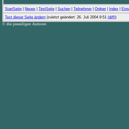
StartSeite
|
Neues
|
TestSeite
|
Suchen
|
Teilnehmer
|
Ordner
|
Index
|
Eins
Text dieser Seite ändern
(zuletzt geändert: 26. Juli 2004 9:51
(diff)
)
© die jeweiligen Autoren