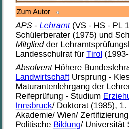
Zum Autor
APS -
Lehramt
(VS - HS - PL 19
Schülerberater (1975) und Sch
Mitglied
der Lehramtsprüfungs
Landesschulrat für
Tirol
(1993-
Absolvent
Höhere Bundeslehran
Landwirtschaft
Ursprung - Kles
Maturantenlehrgang der Lehre
Reifeprüfung - Studium
Erzieh
Innsbruck
/ Doktorat (1985), 1
Akademie/ Wien/ Zertifizierung
Politische
Bildung
/ Universität