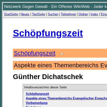
Netzwerk Gegen Gewalt - Ein Offenes WikiWeb - Jeder ka
StartSeite
|
Neues
|
TestSeite
|
Suchen
|
Teilnehmer
|
Ordner
|
Index
|
Eins
Schöpfungszeit
Schöpfungszeit
Aspekte eines Themenbereichs E
Günther Dichatschek
Inhaltsverzeichnis dieser Seite
Schöpfungszeit
Aspekte eines Themenbereichs Evangelischer Erwach
Vorbemerkung