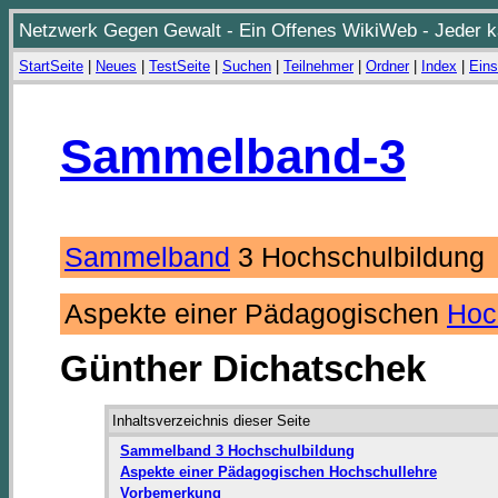
Netzwerk Gegen Gewalt - Ein Offenes WikiWeb - Jeder ka
StartSeite
|
Neues
|
TestSeite
|
Suchen
|
Teilnehmer
|
Ordner
|
Index
|
Eins
Sammelband-3
Sammelband
3 Hochschulbildun
Aspekte einer Pädagogischen
Hoc
Günther Dichatschek
Inhaltsverzeichnis dieser Seite
Sammelband 3 Hochschulbildung
Aspekte einer Pädagogischen Hochschullehre
Vorbemerkung