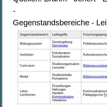
-
Gegenstandsbereiche - Lei
Gegenstandsbereich
Leitbegriffe
Forschungspersp
Gesetzgebung
Bildungssystem
Politikwissensch
Demokratie
Enkulturation
Institution
Kulturwissenscha
Sozialisation
Studienorganisation
Curriculum
Bildungssoziolog
Lernziele
Studieninhalte
Modul
Bildungssoziolog
Kompetenz
Einstellungen
Haltungen
Lehre
Kommunikationsw
Handeln
Lernformen
Pädagogische
Ps
Kommunikation
Interaktion