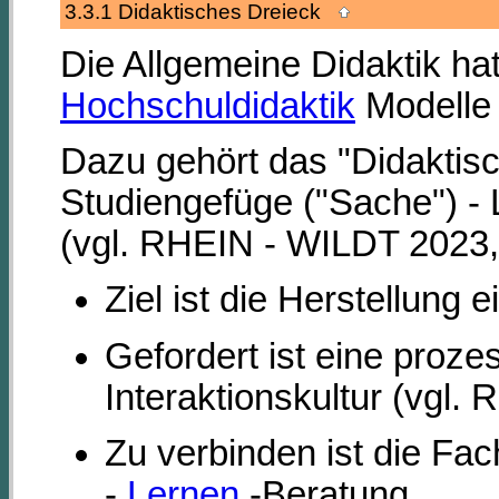
3.3.1 Didaktisches Dreieck
Die Allgemeine Didaktik ha
Hochschuldidaktik
Modelle 
Dazu gehört das "Didaktisc
Studiengefüge ("Sache") -
(vgl. RHEIN - WILDT 2023,
Ziel ist die Herstellung e
Gefordert ist eine proz
Interaktionskultur (vgl
Zu verbinden ist die Fac
-
Lernen
-Beratung.