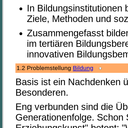
In Bildungsinstitutione
Ziele, Methoden und soz
Zusammengefasst bilden d
im tertiären Bildungsbe
innovativen Bildungsbe
1.2 Problemstellung
Bildung
Basis ist ein Nachdenken 
Besonderen.
Eng verbunden sind die Üb
Generationenfolge. Schon
Erziehungskunst" betont: "W