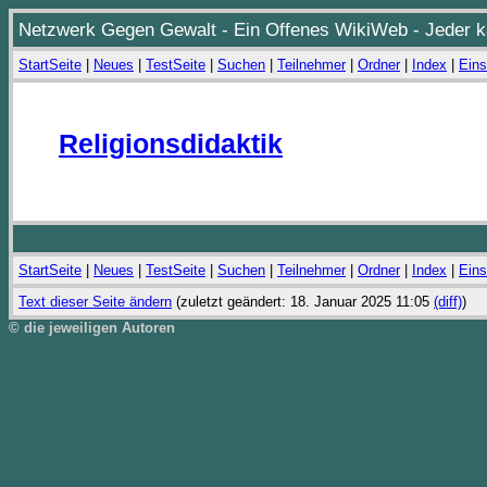
Netzwerk Gegen Gewalt - Ein Offenes WikiWeb - Jeder ka
StartSeite
|
Neues
|
TestSeite
|
Suchen
|
Teilnehmer
|
Ordner
|
Index
|
Eins
Religionsdidaktik
StartSeite
|
Neues
|
TestSeite
|
Suchen
|
Teilnehmer
|
Ordner
|
Index
|
Eins
Text dieser Seite ändern
(zuletzt geändert: 18. Januar 2025 11:05
(diff)
)
© die jeweiligen Autoren