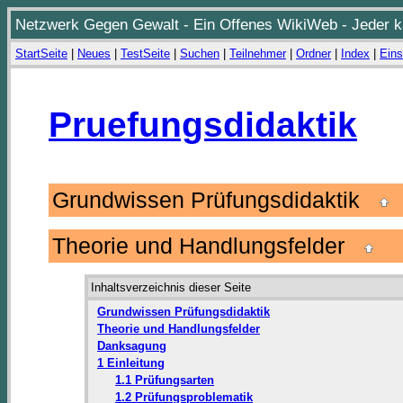
Netzwerk Gegen Gewalt - Ein Offenes WikiWeb - Jeder ka
StartSeite
|
Neues
|
TestSeite
|
Suchen
|
Teilnehmer
|
Ordner
|
Index
|
Eins
Pruefungsdidaktik
Grundwissen Prüfungsdidaktik
Theorie und Handlungsfelder
Inhaltsverzeichnis dieser Seite
Grundwissen Prüfungsdidaktik
Theorie und Handlungsfelder
Danksagung
1 Einleitung
1.1 Prüfungsarten
1.2 Prüfungsproblematik