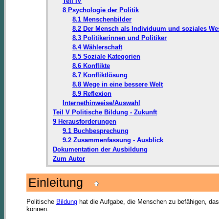
Teil IV
8 Psychologie der Politik
8.1 Menschenbilder
8.2 Der Mensch als Individuum und soziales We
8.3 Politikerinnen und Politiker
8.4 Wählerschaft
8.5 Soziale Kategorien
8.6 Konflikte
8.7 Konfliktlösung
8.8 Wege in eine bessere Welt
8.9 Reflexion
Internethinweise/Auswahl
Teil V Politische Bildung - Zukunft
9 Herausforderungen
9.1 Buchbesprechung
9.2 Zusammenfassung - Ausblick
Dokumentation der Ausbildung
Zum Autor
Einleitung
Politische
Bildung
hat die Aufgabe, die Menschen zu befähigen, dass 
können.