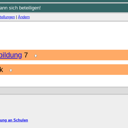
nn sich beteiligen!
tellungen
|
Ändern
ildung
7
tik
ldung an Schulen