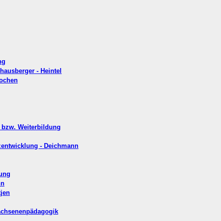
ng
chausberger - Heintel
pochen
- bzw. Weiterbildung
nzentwicklung - Deichmann
lung
nn
tjen
rwachsenenpädagogik