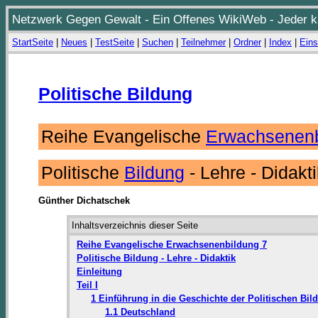
Netzwerk Gegen Gewalt - Ein Offenes WikiWeb - Jeder ka
StartSeite
|
Neues
|
TestSeite
|
Suchen
|
Teilnehmer
|
Ordner
|
Index
|
Eins
Politische Bildung
Reihe Evangelische
Erwachsenenb
Politische
Bildung
- Lehre - Didak
Günther Dichatschek
Inhaltsverzeichnis dieser Seite
Reihe Evangelische Erwachsenenbildung 7
Politische Bildung - Lehre - Didaktik
Einleitung
Teil I
1 Einführung in die Geschichte der Politischen Bi
1.1 Deutschland