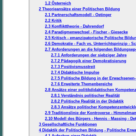
1.2 Österreich
2 Theorieansätze einer Politischen Bildung
2.1 Partnerschaftsmodell - Oetinger
2.2 Kritik
2.3 Konflikttheorie - Dahrendorf
2.4 Paradigmenwechsel - Fischer - Giesecke
2.5 Kritisch - emanzipatorische Politische Bildu
2.6 Demokratie - Fach vs. Unterrichtsprinzip - S
2.7 Anforderungen an die folgenden Bildungse
2.7.1 Anforderungen der siebziger Jahre
2.7.2 Pädagogik einer Demokratisierung
2.7.3 Positivismusstreit
2.7.4 Didaktische Impulse
2.7.5 Politische Bildung in der Erwachsenen
2.7.6 Erweiterte Themenbereiche
2.8 Ansätze einer politikdidaktischen Kompete
2.8.1 Verständnis politischer Realität
2.8.2 Politische Realität in der Didaktik
2.8.3 Ansätze politischer Kompetenzentwick
2.9 Traditionslinie der Kontroverse - Himmelma
2.10 Modell des Bürgers - Hennis - Massing - De
3 Gesellschaftliche Funktionen
4 Didaktik der Politischen Bildung - Politische E
4.1 Aufgaben einer Didaktik