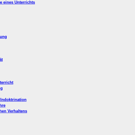
e eines Unterrichts
dung
ät
terricht
ng
 Indoktrination
hre
hen Verhaltens