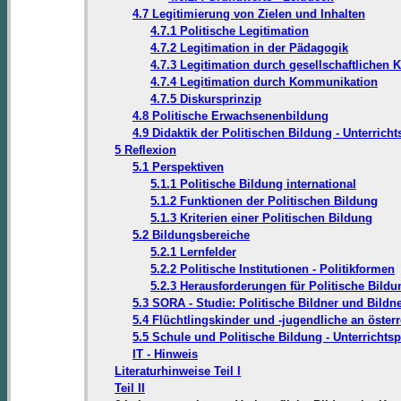
4.7 Legitimierung von Zielen und Inhalten
4.7.1 Politische Legitimation
4.7.2 Legitimation in der Pädagogik
4.7.3 Legitimation durch gesellschaftlichen
4.7.4 Legitimation durch Kommunikation
4.7.5 Diskursprinzip
4.8 Politische Erwachsenenbildung
4.9 Didaktik der Politischen Bildung - Unterrich
5 Reflexion
5.1 Perspektiven
5.1.1 Politische Bildung international
5.1.2 Funktionen der Politischen Bildung
5.1.3 Kriterien einer Politischen Bildung
5.2 Bildungsbereiche
5.2.1 Lernfelder
5.2.2 Politische Institutionen - Politikformen
5.2.3 Herausforderungen für Politische Bildu
5.3 SORA - Studie: Politische Bildner und Bildn
5.4 Flüchtlingskinder und -jugendliche an öster
5.5 Schule und Politische Bildung - Unterrichts
IT - Hinweis
Literaturhinweise Teil I
Teil II