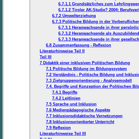
6.7.1.1 Grundsätzliches zum Lehrlingswe
6.7.1.2 Tiroler AK-Studie? 2004: Berufsve
6.7.2 Umwelterziehung
6.7.3 Politische Bildung in der Vorberufliche
6.7.3.1 Heranwachsende in ihrer persönl
6.7.3.2 Heranwachsende als Auszubilden
6.7.3.3 Heranwachsende in ihrer gesellsc
6.8 Zusammenfassung - Reflexion
Literaturhinweise Teil II
Teil III
7 Didaktik einer inklusiven Politischen Bildung
7.1 Politische Bildung im Bildungssystem
7.2 Verständnis - Politische Bildung und Inklusi
7.3 Zielgruppenorientierung - Analysemodell
7.4. Begriffe und Konzeption der Politischen Bi
7.4.1 Begriffe
7.4.2 Leitlinien
7.5 Sprache und Inklusion
7.6 Medienpädagogische Aspekte
7.7 Inklusionsdidaktische Vernetzungen
7.8 Inklusionsorientierter Unterricht
7.9 Reflexion
Literaturhinweise Teil III