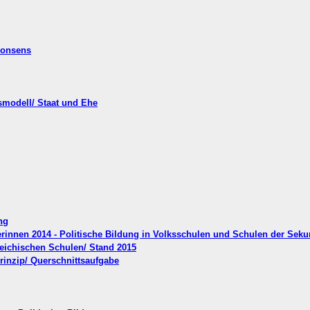
 Konsens
tsmodell/ Staat und Ehe
ng
erinnen 2014 - Politische Bildung in Volksschulen und Schulen der Seku
reichischen Schulen/ Stand 2015
prinzip/ Querschnittsaufgabe