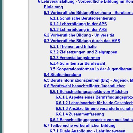
6 Lehrveranstaltung - Vorberufliche Bildung im Kon
Einleitung
6.1 Vorberufliche Bildung/Erziehung - Berufsori
6.1.1 Schulische Berufsorientierung
6.1.2 Lehrerbildung in der APS
6.1.3 Lehrerbildung in der AHS
6.2 Vorberufliche Bildung - Universität
6.3 Vorberufliche Bildung durch das AMS
6.3.1 Themen und Inhalte
6.3.2 Zielsetzungen und Zielgruppen
6.3.3 Veranstaltungsformen
6.3.4 Schriften zur Berufswahl
3.5 Kooperationsformen in der Jugendberat
6.4 Studienberatung
6.5 Berufsinformationszentren (BIZ) - Jugend-,
6.6 Berufswahl benachteiligter Jugendlicher
6.6.1 Benachteilungsaspekte von Mädchen
6.6.1.1 Aspekte eines Berufsfindungspro
6.6.1.2 Lehrplanarbeit für beide Geschlech
6.6.1.3 Ansätze für eine veränderte schul
6.6.1.4 Zusammenfassung
6.6.2 Benachteiligungsaspekte von ausländi
6.7 Teilbereiche vorberuflicher Bildung
6.7.1 Duale Ausbildung - Lehrlingswesen