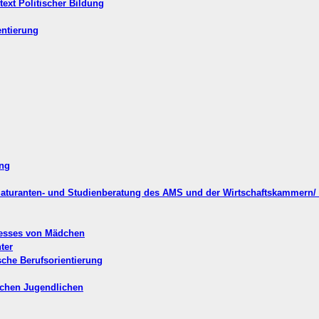
text Politischer Bildung
entierung
ung
 Maturanten- und Studienberatung des AMS und der Wirtschaftskammern/
zesses von Mädchen
ter
ische Berufsorientierung
schen Jugendlichen