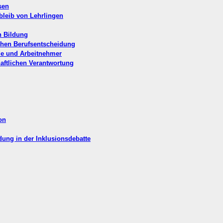
sen
rbleib von Lehrlingen
n Bildung
ichen Berufsentscheidung
de und Arbeitnehmer
haftlichen Verantwortung
on
ldung in der Inklusionsdebatte