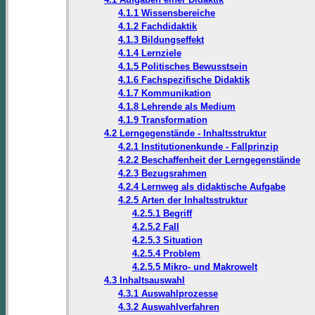
4.1.1 Wissensbereiche
4.1.2 Fachdidaktik
4.1.3 Bildungseffekt
4.1.4 Lernziele
4.1.5 Politisches Bewusstsein
4.1.6 Fachspezifische Didaktik
4.1.7 Kommunikation
4.1.8 Lehrende als Medium
4.1.9 Transformation
4.2 Lerngegenstände - Inhaltsstruktur
4.2.1 Institutionenkunde - Fallprinzip
4.2.2 Beschaffenheit der Lerngegenstände
4.2.3 Bezugsrahmen
4.2.4 Lernweg als didaktische Aufgabe
4.2.5 Arten der Inhaltsstruktur
4.2.5.1 Begriff
4.2.5.2 Fall
4.2.5.3 Situation
4.2.5.4 Problem
4.2.5.5 Mikro- und Makrowelt
4.3 Inhaltsauswahl
4.3.1 Auswahlprozesse
4.3.2 Auswahlverfahren