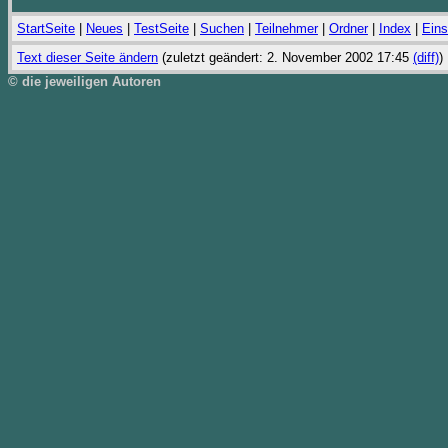
StartSeite
|
Neues
|
TestSeite
|
Suchen
|
Teilnehmer
|
Ordner
|
Index
|
Eins
Text dieser Seite ändern
(zuletzt geändert: 2. November 2002 17:45
(diff)
)
© die jeweiligen Autoren