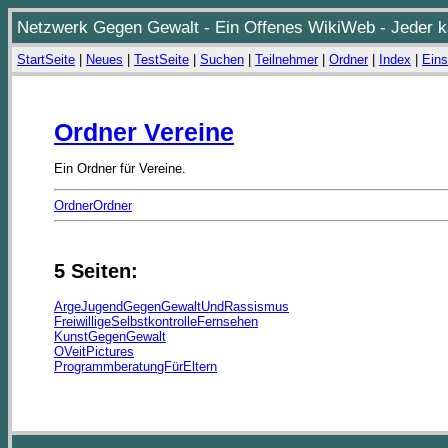
Netzwerk Gegen Gewalt - Ein Offenes WikiWeb - Jeder ka
StartSeite
|
Neues
|
TestSeite
|
Suchen
|
Teilnehmer
|
Ordner
|
Index
|
Eins
Ordner Vereine
Ein Ordner für Vereine.
OrdnerOrdner
5 Seiten:
ArgeJugendGegenGewaltUndRassismus
FreiwilligeSelbstkontrolleFernsehen
KunstGegenGewalt
OVeitPictures
ProgrammberatungFürEltern