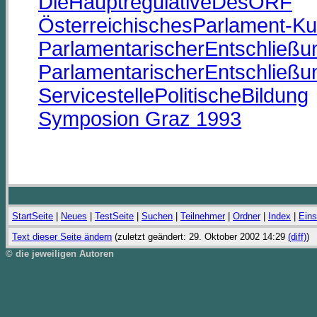
DieHauptregulativeDesORF
ÖsterreichischesParlament-K
ParlamentarischerEntschließ
ParlamentarischerEntschließ
ServicestellePolitischeBildung
Symposion Graz 1993
StartSeite
|
Neues
|
TestSeite
|
Suchen
|
Teilnehmer
|
Ordner
|
Index
|
Eins
Text dieser Seite ändern
(zuletzt geändert: 29. Oktober 2002 14:29
(diff)
)
© die jeweiligen Autoren