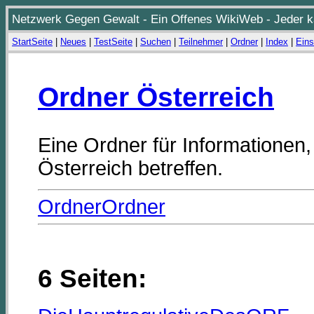
Netzwerk Gegen Gewalt - Ein Offenes WikiWeb - Jeder ka
StartSeite
|
Neues
|
TestSeite
|
Suchen
|
Teilnehmer
|
Ordner
|
Index
|
Eins
Ordner Österreich
Eine Ordner für Informationen,
Österreich betreffen.
OrdnerOrdner
6 Seiten: