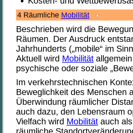
Kosten- und Wettbewerbsas
4 Räumliche
Mobilität
Beschrieben wird die Bewegu
Räumen. Der Ausdruck entstam
Jahrhunderts („mobile“ im Sinn
Aktuell wird
Mobilität
allgemein
psychische oder soziale „Bewegl
Im verkehrstechnischen Kontex
Beweglichkeit des Menschen 
Überwindung räumlicher Dista
auch dazu, den Lebensraum op
Vielfach wird
Mobilität
auch als 
räumliche Standortveränderun