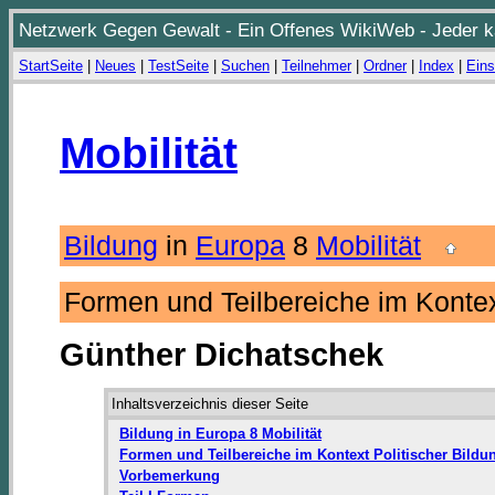
Netzwerk Gegen Gewalt - Ein Offenes WikiWeb - Jeder ka
StartSeite
|
Neues
|
TestSeite
|
Suchen
|
Teilnehmer
|
Ordner
|
Index
|
Eins
Mobilität
Bildung
in
Europa
8
Mobilität
Formen und Teilbereiche im Kontex
Günther Dichatschek
Inhaltsverzeichnis dieser Seite
Bildung in Europa 8 Mobilität
Formen und Teilbereiche im Kontext Politischer Bildu
Vorbemerkung