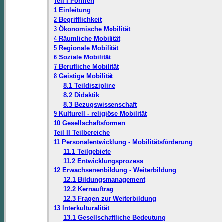
Teil I Formen
1 Einleitung
2 Begrifflichkeit
3 Ökonomische Mobilität
4 Räumliche Mobilität
5 Regionale Mobilität
6 Soziale Mobilität
7 Berufliche Mobilität
8 Geistige Mobilität
8.1 Teildiszipline
8.2 Didaktik
8.3 Bezugswissenschaft
9 Kulturell - religiöse Mobilität
10 Gesellschaftsformen
Teil II Teilbereiche
11 Personalentwicklung - Mobilitätsförderung
11.1 Teilgebiete
11.2 Entwicklungsprozess
12 Erwachsenenbildung - Weiterbildung
12.1 Bildungsmanagement
12.2 Kernauftrag
12.3 Fragen zur Weiterbildung
13 Interkulturalität
13.1 Gesellschaftliche Bedeutung