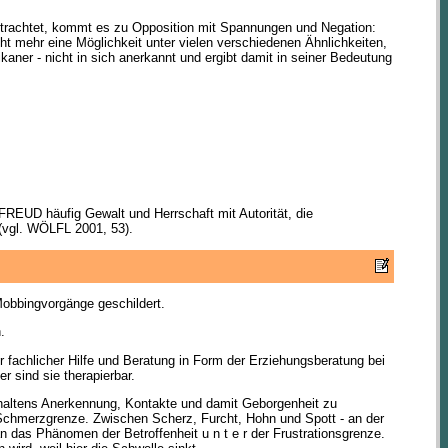
betrachtet, kommt es zu Opposition mit Spannungen und Negation:
ht mehr eine Möglichkeit unter vielen verschiedenen Ähnlichkeiten,
kaner - nicht in sich anerkannt und ergibt damit in seiner Bedeutung
EUD häufig Gewalt und Herrschaft mit Autorität, die
(vgl. WÖLFL 2001, 53).
obbingvorgänge geschildert.
.
r fachlicher Hilfe und Beratung in Form der Erziehungsberatung bei
 sind sie therapierbar.
Verhaltens Anerkennung, Kontakte und damit Geborgenheit zu
e Schmerzgrenze. Zwischen Scherz, Furcht, Hohn und Spott - an der
n das Phänomen der Betroffenheit u n t e r der Frustrationsgrenze.