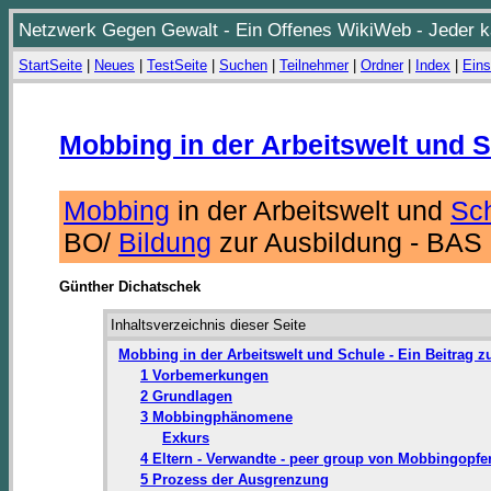
Netzwerk Gegen Gewalt - Ein Offenes WikiWeb - Jeder ka
StartSeite
|
Neues
|
TestSeite
|
Suchen
|
Teilnehmer
|
Ordner
|
Index
|
Eins
Mobbing in der Arbeitswelt und 
Mobbing
in der Arbeitswelt und
Sc
BO/
Bildung
zur Ausbildung - BA
Günther Dichatschek
Inhaltsverzeichnis dieser Seite
Mobbing in der Arbeitswelt und Schule - Ein Beitrag z
1 Vorbemerkungen
2 Grundlagen
3 Mobbingphänomene
Exkurs
4 Eltern - Verwandte - peer group von Mobbingopfe
5 Prozess der Ausgrenzung