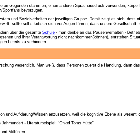
 anderen Gegenden stammen, einen anderen Sprachausdruck verwenden, körper
en/Sportfans bevorzugen.
ystem und Sozialverhalten der jeweiligen Gruppe. Damit zeigt es sich, dass 
wirft, sollte selbstkritisch sich vor Augen führen, dass unsere Gesellschaft 
ondern über die gesamte
Schule
- man denke an das Pausenverhalten - Betriebe
egsehen und ihrer Verantwortung nicht nachkommen(können), entstehen Situat
gen bereits zu verhindern.
Forschung wesentlich. Man weiß, dass Personen zuerst die Handlung, dann das
on und Aufklärung/Wissen anzusetzen, weil die kognitive Ebene als wesentliche
 Jahrhundert - Literaturbeispiel: "Onkel Toms Hütte"
 und Mitfühlen