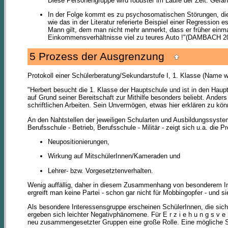
Diese Personengruppe wird robuster im Laufe der Zeit. Gefährd
In der Folge kommt es zu psychosomatischen Störungen, die
wie das in der Literatur referierte Beispiel einer Regression 
Mann gilt, dem man nicht mehr anmerkt, dass er früher einma
Einkommensverhältnisse viel zu teures Auto !"(DAMBACH 20
5 Prozess der Ausgrenzung
Protokoll einer Schülerberatung/Sekundarstufe I, 1. Klasse (Name w
"Herbert besucht die 1. Klasse der Hauptschule und ist in den Hau
auf Grund seiner Bereitschaft zur Mithilfe besonders beliebt. Anders
schriftlichen Arbeiten. Sein Unvermögen, etwas hier erklären zu kön
An den Nahtstellen der jeweiligen Schularten und Ausbildungssyste
Berufsschule - Betrieb, Berufsschule - Militär - zeigt sich u.a. d
Neupositionierungen,
Wirkung auf MitschülerInnen/Kameraden und
Lehrer- bzw. Vorgesetztenverhalten.
Wenig auffällig, daher in diesem Zusammenhang von besonderem Inte
ergreift man keine Partei - schon gar nicht für Mobbingopfer - und 
Als besondere Interessensgruppe erscheinen SchülerInnen, die sich
ergeben sich leichter Negativphänomene. Für E r z i e h u n g s v e r 
neu zusammengesetzter Gruppen eine große Rolle. Eine mögliche Sig