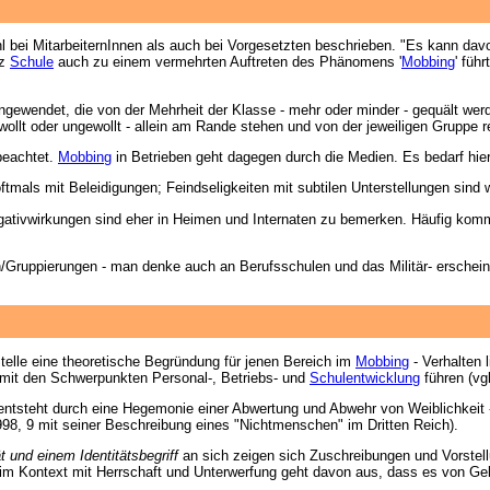
l bei MitarbeiternInnen als auch bei Vorgesetzten beschrieben. "Es kann dav
tz
Schule
auch zu einem vermehrten Auftreten des Phänomens '
Mobbing
' füh
 angewendet, die von der Mehrheit der Klasse - mehr oder minder - gequält 
wollt oder ungewollt - allein am Rande stehen und von der jeweiligen Gruppe r
beachtet.
Mobbing
in Betrieben geht dagegen durch die Medien. Es bedarf hi
ftmals mit Beleidigungen; Feindseligkeiten mit subtilen Unterstellungen sind we
ativwirkungen sind eher in Heimen und Internaten zu bemerken. Häufig komm
en/Gruppierungen - man denke auch an Berufsschulen und das Militär- erschein
elle eine theoretische Begründung für jenen Bereich im
Mobbing
- Verhalten 
mit den Schwerpunkten Personal-, Betriebs- und
Schulentwicklung
führen (vg
 entsteht durch eine Hegemonie einer Abwertung und Abwehr von Weiblichkeit -
1998, 9 mit seiner Beschreibung eines "Nichtmenschen" im Dritten Reich).
 und einem Identitätsbegriff
an sich zeigen sich Zuschreibungen und Vorstell
im Kontext mit Herrschaft und Unterwerfung geht davon aus, dass es von Gebu