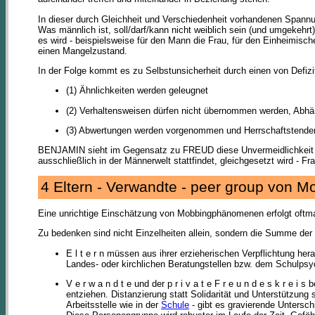
In dieser durch Gleichheit und Verschiedenheit vorhandenen Spannu
Was männlich ist, soll/darf/kann nicht weiblich sein (und umgekehrt
es wird - beispielsweise für den Mann die Frau, für den Einheimische
einen Mangelzustand.
In der Folge kommt es zu Selbstunsicherheit durch einen von Defizit
(1) Ähnlichkeiten werden geleugnet
(2) Verhaltensweisen dürfen nicht übernommen werden, Abhä
(3) Abwertungen werden vorgenommen und Herrschaftstende
BENJAMIN sieht im Gegensatz zu FREUD diese Unvermeidlichkeit vo
ausschließlich in der Männerwelt stattfindet, gleichgesetzt wird - F
4 Eltern - Verwandte - peer group von
Eine unrichtige Einschätzung von Mobbingphänomenen erfolgt oftm
Zu bedenken sind nicht Einzelheiten allein, sondern die Summe der D
E l t e r n müssen aus ihrer erzieherischen Verpflichtung he
Landes- oder kirchlichen Beratungstellen bzw. dem Schulpsyc
V e r w a n d t e und der p r i v a t e F r e u n d e s k r 
entziehen. Distanzierung statt Solidarität und Unterstützung 
Arbeitsstelle wie in der
Schule
- gibt es gravierende Untersch