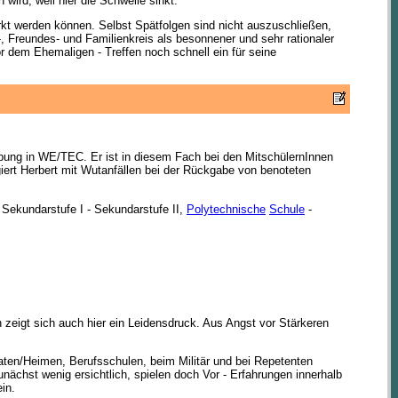
wird, weil hier die Schwelle sinkt.
t werden können. Selbst Spätfolgen sind nicht auszuschließen,
ts-, Freundes- und Familienkreis als besonnener und sehr rationaler
r dem Ehemaligen - Treffen noch schnell ein für seine
abung in WE/TEC. Er ist in diesem Fach bei den MitschülernInnen
eagiert Herbert mit Wutanfällen bei der Rückgabe von benoteten
Sekundarstufe I - Sekundarstufe II,
Polytechnische
Schule
-
zeigt sich auch hier ein Leidensdruck. Aus Angst vor Stärkeren
aten/Heimen, Berufsschulen, beim Militär und bei Repetenten
 zunächst wenig ersichtlich, spielen doch Vor - Erfahrungen innerhalb
in.