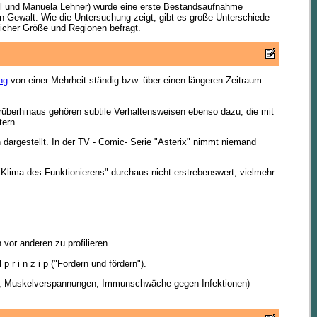
piel und Manuela Lehner) wurde eine erste Bestandsaufnahme
on Gewalt. Wie die Untersuchung zeigt, gibt es große Unterschiede
licher Größe und Regionen befragt.
ng
von einer Mehrheit ständig bzw. über einen längeren Zeitraum
überhinaus gehören subtile Verhaltensweisen ebenso dazu, die mit
tern.
en dargestellt. In der TV - Comic- Serie "Asterix" nimmt niemand
n "Klima des Funktionierens" durchaus nicht erstrebenswert, vielmehr
vor anderen zu profilieren.
p r i n z i p ("Fordern und fördern").
äne, Muskelverspannungen, Immunschwäche gegen Infektionen)