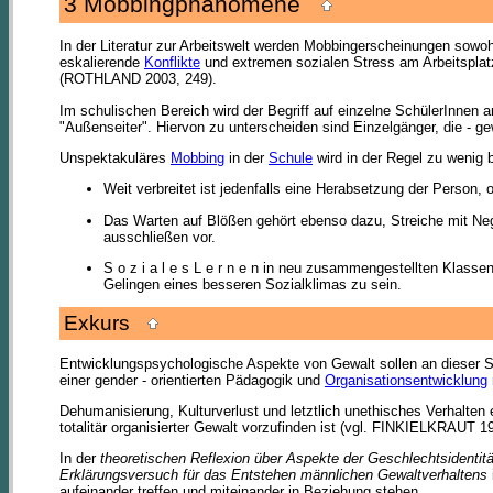
3 Mobbingphänomene
In der Literatur zur Arbeitswelt werden Mobbingerscheinungen sowoh
eskalierende
Konflikte
und extremen sozialen Stress am Arbeitspla
(ROTHLAND 2003, 249).
Im schulischen Bereich wird der Begriff auf einzelne SchülerInnen
"Außenseiter". Hiervon zu unterscheiden sind Einzelgänger, die - ge
Unspektakuläres
Mobbing
in der
Schule
wird in der Regel zu wenig 
Weit verbreitet ist jedenfalls eine Herabsetzung der Person, o
Das Warten auf Blößen gehört ebenso dazu, Streiche mit Neg
ausschließen vor.
S o z i a l e s L e r n e n in neu zusammengestellten Klass
Gelingen eines besseren Sozialklimas zu sein.
Exkurs
Entwicklungspsychologische Aspekte von Gewalt sollen an dieser St
einer gender - orientierten Pädagogik und
Organisationsentwicklung
Dehumanisierung, Kulturverlust und letztlich unethisches Verhalten
totalitär organisierter Gewalt vorzufinden ist (vgl. FINKIELKRAUT 
In der
theoretischen Reflexion über Aspekte der Geschlechtsidentität
Erklärungsversuch für das Entstehen männlichen Gewaltverhaltens
aufeinander treffen und miteinander in Beziehung stehen.