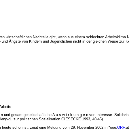
en wirtschaftlichen Nachteile gibt, wenn aus einem schlechten Arbeitsklima M
Nöte und Ängste von Kindern und Jugendlichen nicht in der gleichen Weise zu
rbeits-.
e n und gesamtgesellschaftliche A u s w i r k u n g e n von Interesse. Solidar
en(vgl. zur politischen Sozialisation GIESECKE 1993, 40-45).
en heute schon ist, zeigt eine Meldung vom 29. November 2002 in "ooe.
ORF
.a