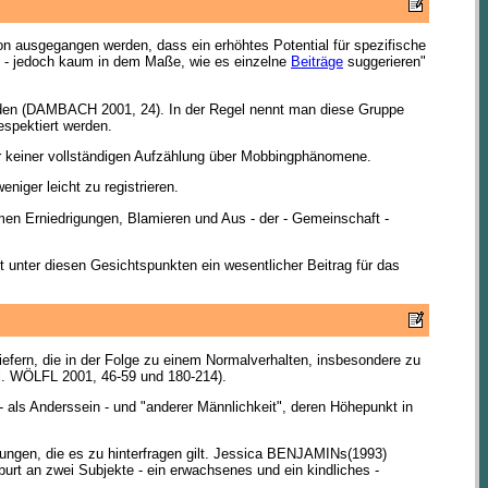
on ausgegangen werden, dass ein erhöhtes Potential für spezifische
rt - jedoch kaum in dem Maße, wie es einzelne
Beiträge
suggerieren"
werden (DAMBACH 2001, 24). In der Regel nennt man diese Gruppe
espektiert werden.
er keiner vollständigen Aufzählung über Mobbingphänomene.
niger leicht zu registrieren.
en Erniedrigungen, Blamieren und Aus - der - Gemeinschaft -
t unter diesen Gesichtspunkten ein wesentlicher Beitrag für das
liefern, die in der Folge zu einem Normalverhalten, insbesondere zu
l. WÖLFL 2001, 46-59 und 180-214).
 als Anderssein - und "anderer Männlichkeit", deren Höhepunkt in
ungen, die es zu hinterfragen gilt. Jessica BENJAMINs(1993)
rt an zwei Subjekte - ein erwachsenes und ein kindliches -