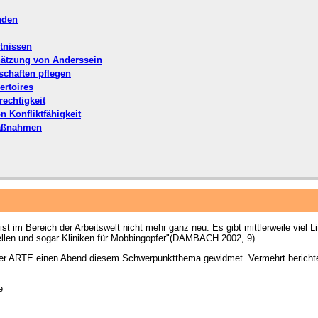
nden
ltnissen
hätzung von Anderssein
dschaften pflegen
ertoires
rechtigkeit
 Konfliktfähigkeit
Maßnahmen
t im Bereich der Arbeitswelt nicht mehr ganz neu: Es gibt mittlerweile viel L
tellen und sogar Kliniken für Mobbingopfer"(DAMBACH 2002, 9).
nder ARTE einen Abend diesem Schwerpunktthema gewidmet. Vermehrt bericht
e