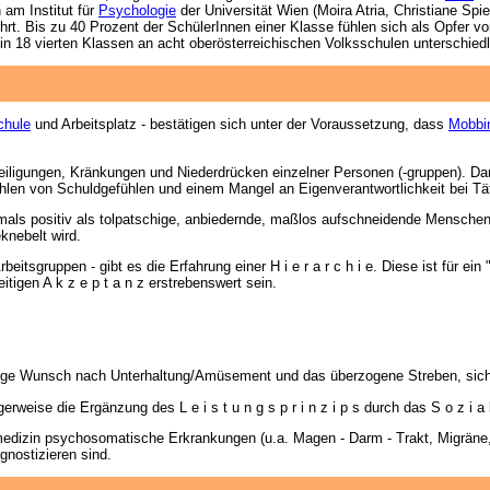
 am Institut für
Psychologie
der Universität Wien (Moira Atria, Christiane S
rt. Bis zu 40 Prozent der SchülerInnen einer Klasse fühlen sich als Opfer v
in 18 vierten Klassen an acht oberösterreichischen Volksschulen unterschied
chule
und Arbeitsplatz - bestätigen sich unter der Voraussetzung, dass
Mobbi
iligungen, Kränkungen und Niederdrücken einzelner Personen (-gruppen). Dar
hlen von Schuldgefühlen und einem Mangel an Eigenverantwortlichkeit bei Tä
er oftmals positiv als tolpatschige, anbiedernde, maßlos aufschneidende Mensch
knebelt wird.
tsgruppen - gibt es die Erfahrung einer H i e r a r c h i e. Diese ist für ei
eitigen A k z e p t a n z erstrebenswert sein.
itige Wunsch nach Unterhaltung/Amüsement und das überzogene Streben, sich 
weise die Ergänzung des L e i s t u n g s p r i n z i p s durch das S o z i a l 
zialmedizin psychosomatische Erkrankungen (u.a. Magen - Darm - Trakt, Migr
gnostizieren sind.