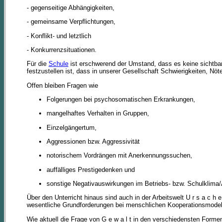
- gegenseitige Abhängigkeiten,
- gemeinsame Verpflichtungen,
- Konflikt- und letztlich
- Konkurrenzsituationen.
Für die
Schule
ist erschwerend der Umstand, dass es keine sichtbar
festzustellen ist, dass in unserer Gesellschaft Schwierigkeiten, 
Offen bleiben Fragen wie
Folgerungen bei psychosomatischen Erkrankungen,
mangelhaftes Verhalten in Gruppen,
Einzelgängertum,
Aggressionen bzw. Aggressivität
notorischem Vordrängen mit Anerkennungssuchen,
auffälliges Prestigedenken und
sonstige Negativauswirkungen im Betriebs- bzw. Schulklima/A
Über den Unterricht hinaus sind auch in der Arbeitswelt U r s a c h 
wesentliche Grundforderungen bei menschlichen Kooperationsmodell
Wie aktuell die Frage von G e w a l t in den verschiedensten Form