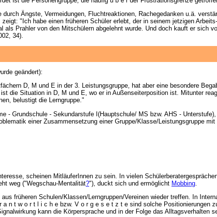
et ist die Personengruppe, die häufig ü b e r der Frustrationsgrenze getroffen 
 durch Ängste, Vermeidungen, Fluchtreaktionen, Rachegedanken u.ä. verstärk
es zeigt: "Ich habe einen früheren Schüler erlebt, der in seinem jetzigen Arbei
l als Prahler von den Mitschülern abgelehnt wurde. Und doch kauft er sich vo
02, 34).
urde geändert):
ptfächern D, M und E in der 3. Leistungsgruppe, hat aber eine besondere Beg
 ist die Situation in D, M und E, wo er in Außenseiterposition ist. Mitunter r
nen, belustigt die Lerngruppe."
me - Grundschule - Sekundarstufe I(Hauptschule/ MS bzw. AHS - Unterstufe), 
ie Problematik einer Zusammensetzung einer Gruppe/Klasse/Leistungsgruppe mit
resse, scheinen MitläuferInnen zu sein. In vielen Schülerberatergesprächen 
sieht weg ("Wegschau-Mentalität
?
"), duckt sich und ermöglicht
Mobbing
.
 aus früheren Schulen/Klassen/Lerngruppen/Vereinen wieder treffen. In Intern
a n t w o r t l i c h e bzw. V o r g e s e t z t e sind solche Positionierungen
nalwirkung kann die Körpersprache und in der Folge das Alltagsverhalten se