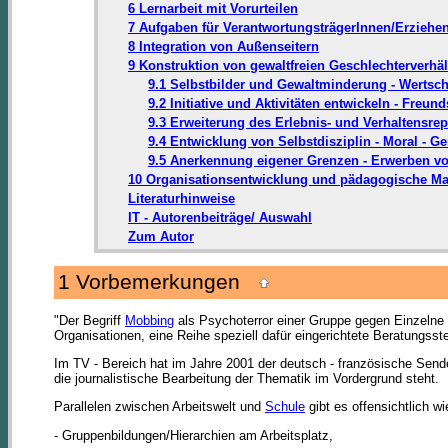
6 Lernarbeit mit Vorurteilen
7 Aufgaben für VerantwortungsträgerInnen/Erziehe
8 Integration von Außenseitern
9 Konstruktion von gewaltfreien Geschlechterverhä
9.1 Selbstbilder und Gewaltminderung - Wertsc
9.2 Initiative und Aktivitäten entwickeln - Freun
9.3 Erweiterung des Erlebnis- und Verhaltensrep
9.4 Entwicklung von Selbstdisziplin - Moral - Ge
9.5 Anerkennung eigener Grenzen - Erwerben von
10 Organisationsentwicklung und pädagogische 
Literaturhinweise
IT - Autorenbeiträge/ Auswahl
Zum Autor
1 Vorbemerkungen
"Der Begriff
Mobbing
als Psychoterror einer Gruppe gegen Einzelne is
Organisationen, eine Reihe speziell dafür eingerichtete Beratungss
Im TV - Bereich hat im Jahre 2001 der deutsch - französische Se
die journalistische Bearbeitung der Thematik im Vordergrund steht.
Parallelen zwischen Arbeitswelt und
Schule
gibt es offensichtlich wi
- Gruppenbildungen/Hierarchien am Arbeitsplatz,