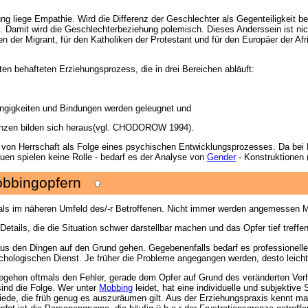
ng liege Empathie. Wird die Differenz der Geschlechter als Gegenteiligkeit 
). Damit wird die Geschlechterbeziehung polemisch. Dieses Anderssein ist nic
n der Migrant, für den Katholiken der Protestant und für den Europäer der Afri
en behafteten Erziehungsprozess, die in drei Bereichen abläuft:
ngigkeiten und Bindungen werden geleugnet und
nzen bilden sich heraus(vgl. CHODOROW 1994).
n Herrschaft als Folge eines psychischen Entwicklungsprozesses. Da bei FR
rauen spielen keine Rolle - bedarf es der Analyse von
Gender
- Konstruktionen 
 Mobbingopfern
als im näheren Umfeld des/-r Betroffenen. Nicht immer werden angemessen M
etails, die die Situation schwer darstellbar machen und das Opfer tief treffen
raus den Dingen auf den Grund gehen. Gegebenenfalls bedarf es professionelle
hologischen Dienst. Je früher die Probleme angegangen werden, desto leichter
e i s begehen oftmals den Fehler, gerade dem Opfer auf Grund des veränderten 
sind die Folge. Wer unter
Mobbing
leidet, hat eine individuelle und subjektiv
iede, die früh genug es auszuräumen gilt. Aus der Erziehungspraxis kennt ma