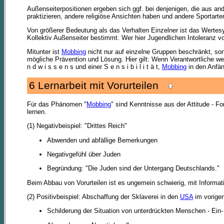
Außenseiterpositionen ergeben sich ggf. bei denjenigen, die aus
praktizieren, andere religiöse Ansichten haben und andere Sportart
Von größerer Bedeutung als das Verhalten Einzelner ist das Wertes
Kollektiv Außenseiter bestimmt. Wer hier Jugendlichen Intoleranz vor
Mitunter ist
Mobbing
nicht nur auf einzelne Gruppen beschränkt, s
mögliche Prävention und Lösung. Hier gilt: Wenn Verantwortliche w
n d w i s s e n s und einer S e n s i b i l i t ä t,
Mobbing
in den Anfän
6 Lernarbeit mit Vorurteilen
Für das Phänomen "
Mobbing
" sind Kenntnisse aus der Attitude - 
lernen.
(1) Negativbeispiel: "Drittes Reich"
Abwenden und abfällige Bemerkungen
Negativgefühl über Juden
Begründung: "Die Juden sind der Untergang Deutschlands."
Beim Abbau von Vorurteilen ist es ungemein schwierig, mit Informati
(2) Positivbeispiel: Abschaffung der Sklaverei in den
USA
im vorigen
Schilderung der Situation von unterdrückten Menschen - Ein-