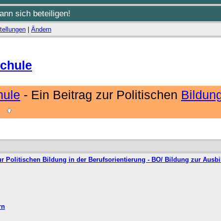
nn sich beteiligen!
tellungen
|
Ändern
Schule
hule
- Ein Beitrag zur Politischen
Bildun
S
ur Politischen Bildung in der Berufsorientierung - BO/ Bildung zur Ausb
rn