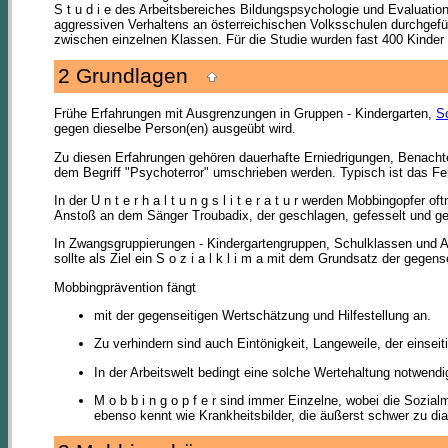
S t u d i e des Arbeitsbereiches Bildungspsychologie und Evaluation
aggressiven Verhaltens an österreichischen Volksschulen durchgefüh
zwischen einzelnen Klassen. Für die Studie wurden fast 400 Kinder 
2 Grundlagen
Frühe Erfahrungen mit Ausgrenzungen in Gruppen - Kindergarten,
S
gegen dieselbe Person(en) ausgeübt wird.
Zu diesen Erfahrungen gehören dauerhafte Erniedrigungen, Benachte
dem Begriff "Psychoterror" umschrieben werden. Typisch ist das Fe
In der U n t e r h a l t u n g s l i t e r a t u r werden Mobbingopf
Anstoß an dem Sänger Troubadix, der geschlagen, gefesselt und ge
In Zwangsgruppierungen - Kindergartengruppen, Schulklassen und Arbei
sollte als Ziel ein S o z i a l k l i m a mit dem Grundsatz der gegens
Mobbingprävention fängt
mit der gegenseitigen Wertschätzung und Hilfestellung an.
Zu verhindern sind auch Eintönigkeit, Langeweile, der einse
In der Arbeitswelt bedingt eine solche Wertehaltung notwendiger
M o b b i n g o p f e r sind immer Einzelne, wobei die So
ebenso kennt wie Krankheitsbilder, die äußerst schwer zu dia