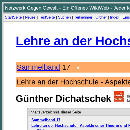
Netzwerk Gegen Gewalt - Ein Offenes WikiWeb - Jeder ka
StartSeite
|
Neues
|
TestSeite
|
Suchen
|
Teilnehmer
|
Ordner
|
Index
|
Eins
Lehre an der Hoch
Sammelband
17
Lehre an der Hochschule - Aspekt
Günther Dichatschek
Inhaltsverzeichnis dieser Seite
Sammelband 17
Lehre an der Hochschule - Aspekte einer Theorie und 