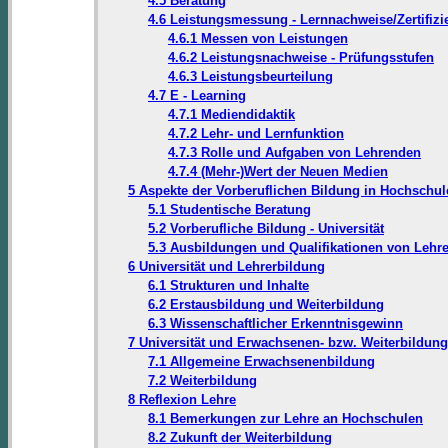
4.5 Beratung
4.6 Leistungsmessung - Lernnachweise/Zertifizi
4.6.1 Messen von Leistungen
4.6.2 Leistungsnachweise - Prüfungsstufen
4.6.3 Leistungsbeurteilung
4.7 E - Learning
4.7.1 Mediendidaktik
4.7.2 Lehr- und Lernfunktion
4.7.3 Rolle und Aufgaben von Lehrenden
4.7.4 (Mehr-)Wert der Neuen Medien
5 Aspekte der Vorberuflichen Bildung in Hochschul
5.1 Studentische Beratung
5.2 Vorberufliche Bildung - Universität
5.3 Ausbildungen und Qualifikationen von Lehr
6 Universität und Lehrerbildung
6.1 Strukturen und Inhalte
6.2 Erstausbildung und Weiterbildung
6.3 Wissenschaftlicher Erkenntnisgewinn
7 Universität und Erwachsenen- bzw. Weiterbildung
7.1 Allgemeine Erwachsenenbildung
7.2 Weiterbildung
8 Reflexion Lehre
8.1 Bemerkungen zur Lehre an Hochschulen
8.2 Zukunft der Weiterbildung