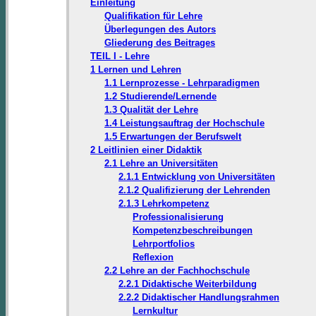
Einleitung
Qualifikation für Lehre
Überlegungen des Autors
Gliederung des Beitrages
TEIL I - Lehre
1 Lernen und Lehren
1.1 Lernprozesse - Lehrparadigmen
1.2 Studierende/Lernende
1.3 Qualität der Lehre
1.4 Leistungsauftrag der Hochschule
1.5 Erwartungen der Berufswelt
2 Leitlinien einer Didaktik
2.1 Lehre an Universitäten
2.1.1 Entwicklung von Universitäten
2.1.2 Qualifizierung der Lehrenden
2.1.3 Lehrkompetenz
Professionalisierung
Kompetenzbeschreibungen
Lehrportfolios
Reflexion
2.2 Lehre an der Fachhochschule
2.2.1 Didaktische Weiterbildung
2.2.2 Didaktischer Handlungsrahmen
Lernkultur