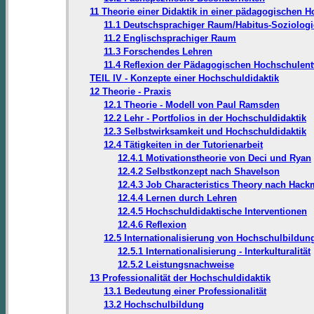
11 Theorie einer Didaktik in einer pädagogischen 
11.1 Deutschsprachiger Raum/Habitus-Soziologi
11.2 Englischsprachiger Raum
11.3 Forschendes Lehren
11.4 Reflexion der Pädagogischen Hochschulen
TEIL IV - Konzepte einer Hochschuldidaktik
12 Theorie - Praxis
12.1 Theorie - Modell von Paul Ramsden
12.2 Lehr - Portfolios in der Hochschuldidaktik
12.3 Selbstwirksamkeit und Hochschuldidaktik
12.4 Tätigkeiten in der Tutorienarbeit
12.4.1 Motivationstheorie von Deci und Ryan
12.4.2 Selbstkonzept nach Shavelson
12.4.3 Job Characteristics Theory nach Ha
12.4.4 Lernen durch Lehren
12.4.5 Hochschuldidaktische Interventionen
12.4.6 Reflexion
12.5 Internationalisierung von Hochschulbildun
12.5.1 Internationalisierung - Interkulturalität
12.5.2 Leistungsnachweise
13 Professionalität der Hochschuldidaktik
13.1 Bedeutung einer Professionalität
13.2 Hochschulbildung