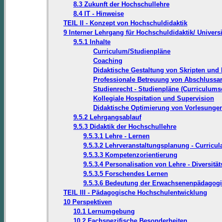
8.3 Zukunft der Hochschullehre
8.4 IT - Hinweise
TEIL II - Konzept von Hochschuldidaktik
9 Interner Lehrgang für Hochschuldidaktik/ Univers
9.5.1 Inhalte
Curriculum/Studienpläne
Coaching
Didaktische Gestaltung von Skripten und 
Professionale Betreuung von Abschlussar
Studienrecht - Studienpläne (Curriculums
Kollegiale Hospitation und Supervision
Didaktische Optimierung von Vorlesunge
9.5.2 Lehrgangsablauf
9.5.3 Didaktik der Hochschullehre
9.5.3.1 Lehre - Lernen
9.5.3.2 Lehrveranstaltungsplanung - Curricu
9.5.3.3 Kompetenzorientierung
9.5.3.4 Personalisation von Lehre - Diversi
9.5.3.5 Forschendes Lernen
9.5.3.6 Bedeutung der Erwachsenenpädagogik 
TEIL III - Pädagogische Hochschulentwicklung
10 Perspektiven
10.1 Lernumgebung
10.2 Fachspezifische Besonderheiten