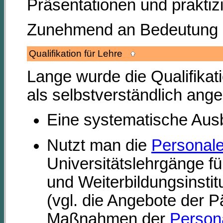
Präsentationen und prakti
Zunehmend an Bedeutung er
Qualifikation für Lehre
Lange wurde die Qualifikat
als selbstverständlich ang
Eine systematische Aus
Nutzt man die
Personale
Universitätslehrgänge f
und Weiterbildungsinstitu
(vgl. die Angebote der 
Maßnahmen der
Person