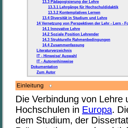
13.3 Pädagogisierung der Lehre
13.3.1 Lehrgänge für Hochschuldidaktik
13.3.2 Kontemplatives Lernen
13.4 Diversität in Studium und Lehre
14 Vernetzung von Perspektiven der Lehr - Lern -
14.1 Innovative Lehre
14.2 Soziale Position Lehrender
14.3 Strukturelle Rahmenbedingungen
14.4 Zusammenfassung
Literaturverzeichnis
IT - Hinweise/ Auswahl
IT - Autorenhinweise
Dokumentation
Zum Autor
Einleitung
Die Verbindung von Lehre u
Hochschulen in
Europa
. D
dem Studium, der Dissertat