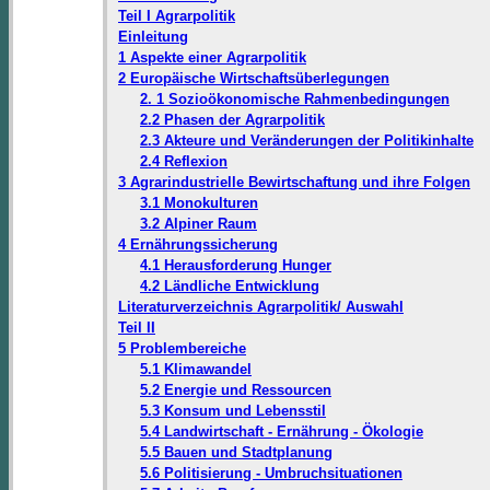
Teil I Agrarpolitik
Einleitung
1 Aspekte einer Agrarpolitik
2 Europäische Wirtschaftsüberlegungen
2. 1 Sozioökonomische Rahmenbedingungen
2.2 Phasen der Agrarpolitik
2.3 Akteure und Veränderungen der Politikinhalte
2.4 Reflexion
3 Agrarindustrielle Bewirtschaftung und ihre Folgen
3.1 Monokulturen
3.2 Alpiner Raum
4 Ernährungssicherung
4.1 Herausforderung Hunger
4.2 Ländliche Entwicklung
Literaturverzeichnis Agrarpolitik/ Auswahl
Teil II
5 Problembereiche
5.1 Klimawandel
5.2 Energie und Ressourcen
5.3 Konsum und Lebensstil
5.4 Landwirtschaft - Ernährung - Ökologie
5.5 Bauen und Stadtplanung
5.6 Politisierung - Umbruchsituationen