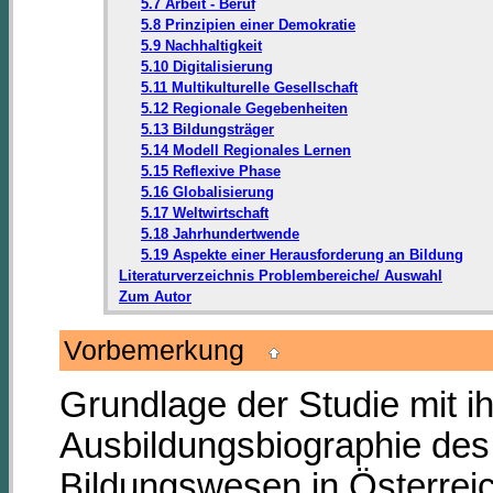
5.7 Arbeit - Beruf
5.8 Prinzipien einer Demokratie
5.9 Nachhaltigkeit
5.10 Digitalisierung
5.11 Multikulturelle Gesellschaft
5.12 Regionale Gegebenheiten
5.13 Bildungsträger
5.14 Modell Regionales Lernen
5.15 Reflexive Phase
5.16 Globalisierung
5.17 Weltwirtschaft
5.18 Jahrhundertwende
5.19 Aspekte einer Herausforderung an Bildung
Literaturverzeichnis Problembereiche/ Auswahl
Zum Autor
Vorbemerkung
Grundlage der Studie mit i
Ausbildungsbiographie des 
Bildungswesen in Österreic