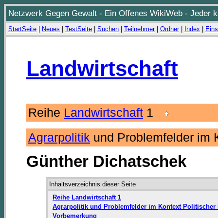
Netzwerk Gegen Gewalt - Ein Offenes WikiWeb - Jeder ka
StartSeite
|
Neues
|
TestSeite
|
Suchen
|
Teilnehmer
|
Ordner
|
Index
|
Eins
Landwirtschaft
Reihe
Landwirtschaft
1
Agrarpolitik
und Problemfelder im K
Günther Dichatschek
Inhaltsverzeichnis dieser Seite
Reihe Landwirtschaft 1
Agrarpolitik und Problemfelder im Kontext Politischer
Vorbemerkung