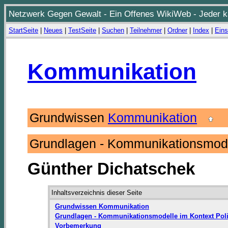
Netzwerk Gegen Gewalt - Ein Offenes WikiWeb - Jeder ka
StartSeite
|
Neues
|
TestSeite
|
Suchen
|
Teilnehmer
|
Ordner
|
Index
|
Eins
Kommunikation
Grundwissen
Kommunikation
Grundlagen - Kommunikationsmodel
Günther Dichatschek
Inhaltsverzeichnis dieser Seite
Grundwissen Kommunikation
Grundlagen - Kommunikationsmodelle im Kontext Poli
Vorbemerkung