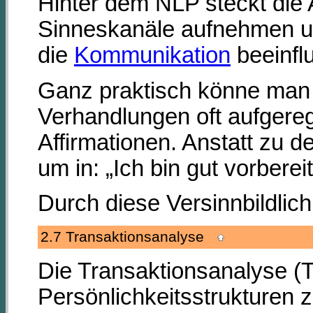
Hinter dem NLP steckt di
Sinneskanäle aufnehmen und
die
Kommunikation
beeinfl
Ganz praktisch könne man d
Verhandlungen oft aufgere
Affirmationen. Anstatt zu 
um in: „Ich bin gut vorber
Durch diese Versinnbildlic
2.7 Transaktionsanalyse
Die Transaktionsanalyse (T
Persönlichkeitsstrukturen