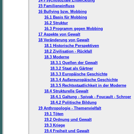
14 Psychosoziale Entwicklung
15 Familieneinfluss
16 Bullying bzw. Mobbing
16.1 Basis für Mobbing
16.2 Struktur
16.3 Programm gegen Mobbing
17 Aspekte von Gewalt
18 Veränderung von Gewalt
18.1 Historische Perspektiven
18.2 Zivilisation - Rückfall
18.3 Moderne
18.3.1 Quellen der Gewalt
18.3.2 Staat als Gärtner
18.3.3 Europäische Geschichte
18.3.4 Außereuropäische Geschichte
18.3.5 Rechtsstaatlichkeit in der Moderne
18.4 Strukturelle Gewalt
18.4.1 Galtung - Spivak - Foucault - Schroer
18.4.2 Politische Bildung
19 Anthropologie - Themenvielfalt
19.1 Töten
19.2 Ordnung und Gewalt
19.3 Kriege
19.4 Freiheit und Gewalt