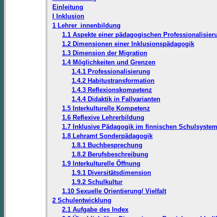
Einleitung
I Inklusion
1 Lehrer_innenbildung
1.1 Aspekte einer pädagogischen Professionalisier
1.2 Dimensionen einer Inklusionspädagogik
1.3 Dimension der Migration
1.4 Möglichkeiten und Grenzen
1.4.1 Professionalisierung
1.4.2 Habitustransformation
1.4.3 Reflexionskompetenz
1.4.4 Didaktik in Fallvarianten
1.5 Interkulturelle Kompetenz
1.6 Reflexive Lehrerbildung
1.7 Inklusive Pädagogik im finnischen Schulsyste
1.8 Lehramt Sonderpädagogik
1.8.1 Buchbesprechung
1.8.2 Berufsbeschreibung
1.9 Interkulturelle Öffnung
1.9.1 Diversitätsdimension
1.9.2 Schulkultur
1.10 Sexuelle Orientierung/ Vielfalt
2 Schulentwicklung
2.1 Aufgabe des Index