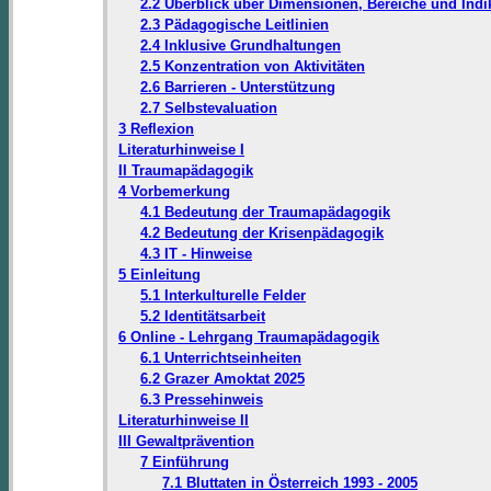
2.2 Überblick über Dimensionen, Bereiche und Indi
2.3 Pädagogische Leitlinien
2.4 Inklusive Grundhaltungen
2.5 Konzentration von Aktivitäten
2.6 Barrieren - Unterstützung
2.7 Selbstevaluation
3 Reflexion
Literaturhinweise I
II Traumapädagogik
4 Vorbemerkung
4.1 Bedeutung der Traumapädagogik
4.2 Bedeutung der Krisenpädagogik
4.3 IT - Hinweise
5 Einleitung
5.1 Interkulturelle Felder
5.2 Identitätsarbeit
6 Online - Lehrgang Traumapädagogik
6.1 Unterrichtseinheiten
6.2 Grazer Amoktat 2025
6.3 Pressehinweis
Literaturhinweise II
III Gewaltprävention
7 Einführung
7.1 Bluttaten in Österreich 1993 - 2005