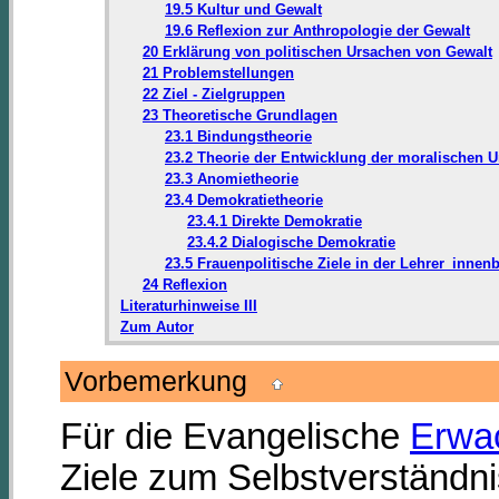
19.5 Kultur und Gewalt
19.6 Reflexion zur Anthropologie der Gewalt
20 Erklärung von politischen Ursachen von Gewalt
21 Problemstellungen
22 Ziel - Zielgruppen
23 Theoretische Grundlagen
23.1 Bindungstheorie
23.2 Theorie der Entwicklung der moralischen Ur
23.3 Anomietheorie
23.4 Demokratietheorie
23.4.1 Direkte Demokratie
23.4.2 Dialogische Demokratie
23.5 Frauenpolitische Ziele in der Lehrer_innen
24 Reflexion
Literaturhinweise III
Zum Autor
Vorbemerkung
Für die Evangelische
Erwa
Ziele zum Selbstverständni