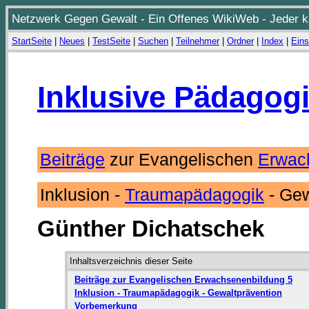
Netzwerk Gegen Gewalt - Ein Offenes WikiWeb - Jeder ka
StartSeite
|
Neues
|
TestSeite
|
Suchen
|
Teilnehmer
|
Ordner
|
Index
|
Eins
Inklusive Pädagog
Beiträge
zur Evangelischen
Erwac
Inklusion -
Traumapädagogik
- Ge
Günther Dichatschek
Inhaltsverzeichnis dieser Seite
Beiträge zur Evangelischen Erwachsenenbildung 5
Inklusion - Traumapädagogik - Gewaltprävention
Vorbemerkung