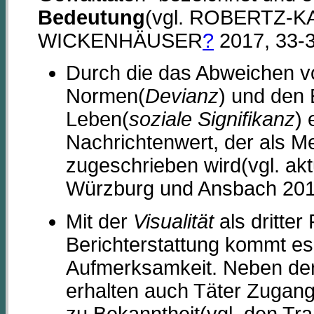
Bedeutung
(vgl. ROBERTZ-
WICKENHÄUSER
?
2017, 33-3
Durch die das Abweichen vo
Normen(
Devianz
) und den 
Leben(
soziale Signifikanz
) 
Nachrichtenwert, der als 
zugeschrieben wird(vgl. ak
Würzburg und Ansbach 201
Mit der
Visualität
als dritter
Berichterstattung kommt es
Aufmerksamkeit. Neben der
erhalten auch Täter Zugan
zu Bekanntheit(vgl. den Tran