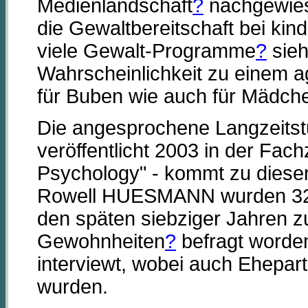
Medienlandschaft
?
nachgewies
die Gewaltbereitschaft bei kin
viele Gewalt-Programme
?
sieh
Wahrscheinlichkeit zu einem a
für Buben wie auch für Mädch
Die angesprochene Langzeitstu
veröffentlicht 2003 in der Fach
Psychology" - kommt zu diese
Rowell HUESMANN wurden 329
den späten siebziger Jahren 
Gewohnheiten
?
befragt worde
interviewt, wobei auch Ehepa
wurden.