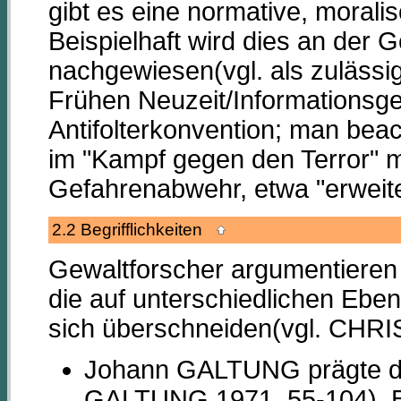
gibt es eine normative, morali
Beispielhaft wird dies an der G
nachgewiesen(vgl. als zulässig
Frühen Neuzeit/Informationsg
Antifolterkonvention; man bea
im "Kampf gegen den Terror" mi
Gefahrenabwehr, etwa "erweit
2.2 Begrifflichkeiten
Gewaltforscher argumentieren
die auf unterschiedlichen Ebe
sich überschneiden(vgl. CHRI
Johann GALTUNG prägte den 
GALTUNG 1971, 55-104). Be