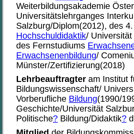
Weiterbildungsakademie Öster
Universitätslehrganges Interku
Salzburg/Diplom(2012), des 4.
Hochschuldidaktik
/ Universitä
des Fernstudiums
Erwachsene
Erwachsenenbildung
/ Comenius
Münster/Zertifizierung(2018)
Lehrbeauftragter
am Institut 
Bildungswissenschaft/ Univers
Vorberufliche
Bildung
(1990/19
Geschichte/Universität Salzb
Politische
?
Bildung/Didaktik
?
d
Mitglied
der Bildungskommissi