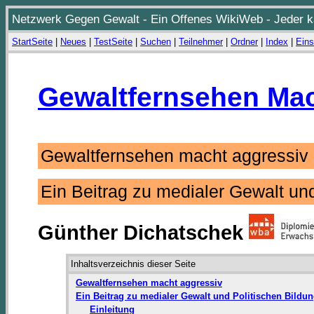
Netzwerk Gegen Gewalt - Ein Offenes WikiWeb - Jeder ka
StartSeite
|
Neues
|
TestSeite
|
Suchen
|
Teilnehmer
|
Ordner
|
Index
|
Eins
Gewaltfernsehen Mac
Gewaltfernsehen macht aggressi
Ein Beitrag zu medialer Gewalt un
Günther Dichatschek
Inhaltsverzeichnis dieser Seite
Gewaltfernsehen macht aggressiv
Ein Beitrag zu medialer Gewalt und Politischen Bildu
Einleitung