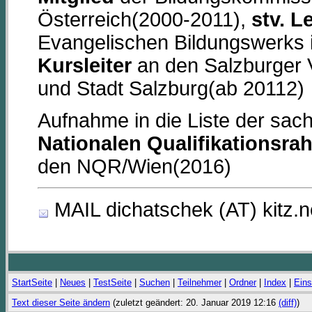
Österreich(2000-2011),
stv. L
Evangelischen Bildungswerks 
Kursleiter
an den Salzburger VH
und Stadt Salzburg(ab 20112)
Aufnahme in die Liste der sac
Nationalen Qualifikationsr
den NQR/Wien(2016)
MAIL dichatschek (AT) kitz.n
StartSeite
|
Neues
|
TestSeite
|
Suchen
|
Teilnehmer
|
Ordner
|
Index
|
Eins
Text dieser Seite ändern
(zuletzt geändert: 20. Januar 2019 12:16
(diff)
)