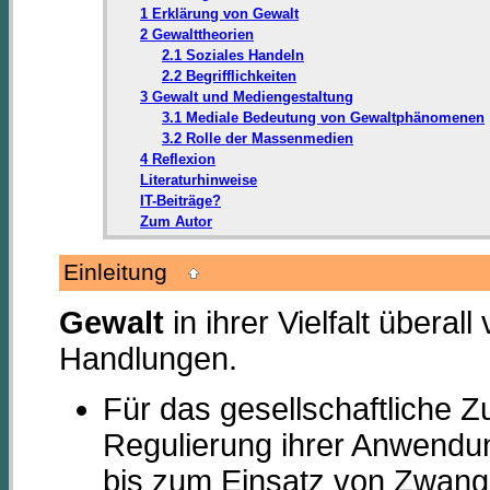
1 Erklärung von Gewalt
2 Gewalttheorien
2.1 Soziales Handeln
2.2 Begrifflichkeiten
3 Gewalt und Mediengestaltung
3.1 Mediale Bedeutung von Gewaltphänomenen
3.2 Rolle der Massenmedien
4 Reflexion
Literaturhinweise
IT-Beiträge?
Zum Autor
Einleitung
Gewalt
in ihrer Vielfalt überal
Handlungen.
Für das gesellschaftliche 
Regulierung ihrer Anwendu
bis zum Einsatz von Zwangs