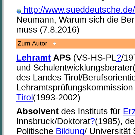
http://www.sueddeutsche.de
Neumann, Warum sich die Beric
muss (7.8.2016)
Zum Autor
Lehramt
APS
(VS-HS-PL
?
/19
und Schulentwicklungsberater(
des Landes Tirol/Berufsorienti
Lehramtsprüfungskommission f
Tirol
(1993-2002)
Absolvent
des Instituts für
Er
Innsbruck/Doktorat
?
(1985), de
Politische
Bildung
/ Universitä