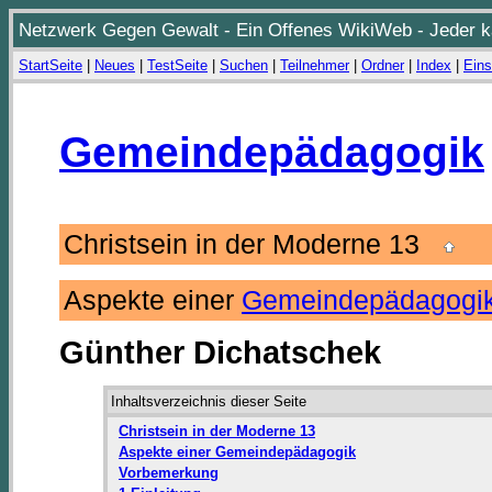
Netzwerk Gegen Gewalt - Ein Offenes WikiWeb - Jeder ka
StartSeite
|
Neues
|
TestSeite
|
Suchen
|
Teilnehmer
|
Ordner
|
Index
|
Eins
Gemeindepädagogik
Christsein in der Moderne 13
Aspekte einer
Gemeindepädagogi
Günther Dichatschek
Inhaltsverzeichnis dieser Seite
Christsein in der Moderne 13
Aspekte einer Gemeindepädagogik
Vorbemerkung