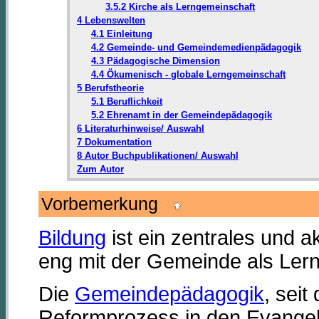
3.5.2 Kirche als Lerngemeinschaft
4 Lebenswelten
4.1 Einleitung
4.2 Gemeinde- und Gemeindemedienpädagogik
4.3 Pädagogische Dimension
4.4 Ökumenisch - globale Lerngemeinschaft
5 Berufstheorie
5.1 Beruflichkeit
5.2 Ehrenamt in der Gemeindepädagogik
6 Literaturhinweise/ Auswahl
7 Dokumentation
8 Autor Buchpublikationen/ Auswahl
Zum Autor
Vorbemerkung
Bildung
ist ein zentrales und a
eng mit der Gemeinde als Lerno
Die
Gemeindepädagogik
, seit
Reformprozess in den Evangeli