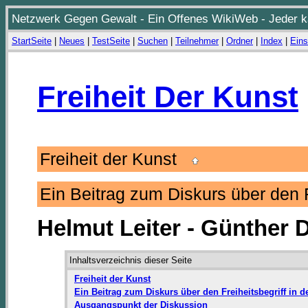
Netzwerk Gegen Gewalt - Ein Offenes WikiWeb - Jeder ka
StartSeite
|
Neues
|
TestSeite
|
Suchen
|
Teilnehmer
|
Ordner
|
Index
|
Eins
Freiheit Der Kunst
Freiheit der Kunst
Ein Beitrag zum Diskurs über den 
Helmut Leiter - Günther 
Inhaltsverzeichnis dieser Seite
Freiheit der Kunst
Ein Beitrag zum Diskurs über den Freiheitsbegriff in d
Ausgangspunkt der Diskussion