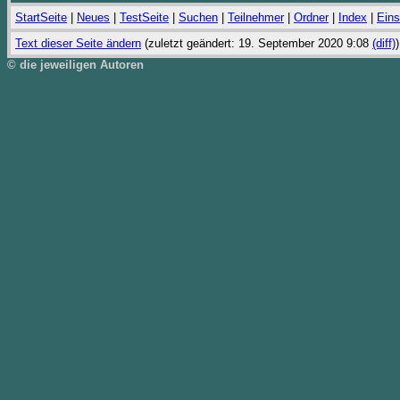
StartSeite
|
Neues
|
TestSeite
|
Suchen
|
Teilnehmer
|
Ordner
|
Index
|
Eins
Text dieser Seite ändern
(zuletzt geändert: 19. September 2020 9:08
(diff)
)
© die jeweiligen Autoren