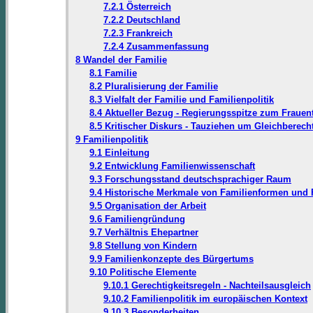
7.2.1 Österreich
7.2.2 Deutschland
7.2.3 Frankreich
7.2.4 Zusammenfassung
8 Wandel der Familie
8.1 Familie
8.2 Pluralisierung der Familie
8.3 Vielfalt der Familie und Familienpolitik
8.4 Aktueller Bezug - Regierungsspitze zum Frauen
8.5 Kritischer Diskurs - Tauziehen um Gleichberech
9 Familienpolitik
9.1 Einleitung
9.2 Entwicklung Familienwissenschaft
9.3 Forschungsstand deutschsprachiger Raum
9.4 Historische Merkmale von Familienformen und
9.5 Organisation der Arbeit
9.6 Familiengründung
9.7 Verhältnis Ehepartner
9.8 Stellung von Kindern
9.9 Familienkonzepte des Bürgertums
9.10 Politische Elemente
9.10.1 Gerechtigkeitsregeln - Nachteilsausgleich
9.10.2 Familienpolitik im europäischen Kontext
9.10.3 Besonderheiten