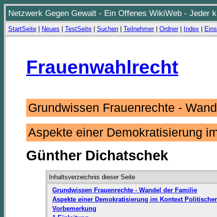
Netzwerk Gegen Gewalt - Ein Offenes WikiWeb - Jeder ka
StartSeite
|
Neues
|
TestSeite
|
Suchen
|
Teilnehmer
|
Ordner
|
Index
|
Eins
Frauenwahlrecht
Grundwissen Frauenrechte - Wand
Aspekte einer Demokratisierung im
Günther Dichatschek
Inhaltsverzeichnis dieser Seite
Grundwissen Frauenrechte - Wandel der Familie
Aspekte einer Demokratisierung im Kontext Politische
Vorbemerkung