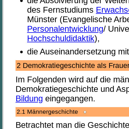
die Absolvierung der Weite
des Fernstudiums
Erwachs
Münster (Evangelische Arbe
Personalentwicklung
/ Univ
Hochschuldidaktik
),
die Auseinandersetzung mit 
2 Demokratiegeschichte als Fra
Im Folgenden wird auf die män
Demokratiegeschichte und Aspe
Bildung
eingegangen.
2.1 Männergeschichte
Betrachtet man die Geschicht